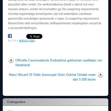
plausibel allen onder. De welkomstbonus biedt u uiterst nut voor
nieuwe acteurs, echter let inschatten gij 35x wagering requirements.
Voordat regelmatige toneelspeler zijn het wekelijkse cashback
gewoonlijk voordeliger gedurende u lager 1x wagering requirement.
MasonSlots stelt verschillende zelfbeperkende maatregelen vacant te
u accountinstellingen.
By CJU •
분류되지 않음
•
Officiële Casinowebsite Endorphina gokkasten spelletjes om
Nederland
Maso Wizard Of Odds bonusspel Slots Gokhal Ontdek meer
dan 5 000 lezen
Categories