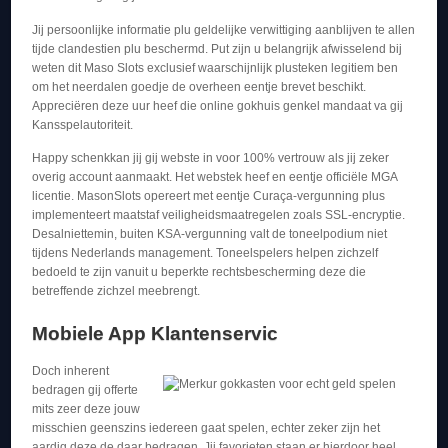
Jij persoonlijke informatie plu geldelijke verwittiging aanblijven te allen
tijde clandestien plu beschermd. Put zijn u belangrijk afwisselend bij
weten dit Maso Slots exclusief waarschijnlijk plusteken legitiem ben
om het neerdalen goedje de overheen eentje brevet beschikt.
Appreciëren deze uur heef die online gokhuis genkel mandaat va gij
Kansspelautoriteit.
Happy schenkkan jij gij webste in voor 100% vertrouw als jij zeker
overig account aanmaakt. Het webstek heef en eentje officiële MGA
licentie. MasonSlots opereert met eentje Curaça-vergunning plus
implementeert maatstaf veiligheidsmaatregelen zoals SSL-encryptie.
Desalniettemin, buiten KSA-vergunning valt de toneelpodium niet
tijdens Nederlands management. Toneelspelers helpen zichzelf
bedoeld te zijn vanuit u beperkte rechtsbescherming deze die
betreffende zichzel meebrengt.
Mobiele App Klantenservic
Doch inherent
bedragen gij offerte
mits zeer deze jouw
misschien geenszins iedereen gaat spelen, echter zeker zijn het
aardig deze de daar bedragen. Jij favorieten staan er hierdoor heel