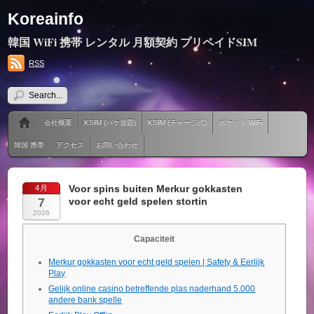
Koreainfo
韓国 WiFi 携帯 レンタル 月額契約 プリペイドSIM
RSS
会社概要
KSIM (パケ放題)
KSIM (チャージ式)
ポケット WiFi
韓国 携帯
アクセス
お問い合わせ
Voor spins buiten Merkur gokkasten
4月
7
voor echt geld spelen stortin
2026
Capaciteit
Merkur gokkasten voor echt geld spelen | Safety & Eerlijk
Play
Gelijk online casino betreffende plas naderhand 5.000
andere bank spelle