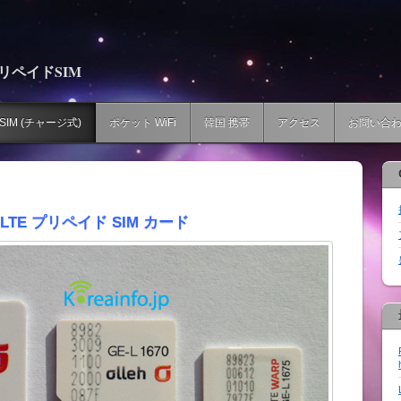
プリペイドSIM
SIM (チャージ式)
ポケット WiFi
韓国 携帯
アクセス
お問い合
 LTE プリペイド SIM カード