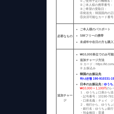
①ご使用予定の機種名：
②ご本人様の携帯番号：
③ご希望の受取日：
④発送先：韓国国内の正
⑤決済可能なカード番号
ご本人様のパスポート
SIMフリーの携帯
必要なもの
未成年や在日の方も購入
₩10,000単位でのみ可能
追加チャージ方法
① カード：https://kt.com
② お振込み
韓国のお振込先
하나은행 190-910331-1
日本のお振込先 :
ゆうち
₩10,000 = 1,100円
のレ
１．ゆうちょ口座から送
追加チャー
・記号番号：10190-7813
ジ
・口座名義：チェイ ジ
２．他行から、ゆうちょ
・銀行名：ゆうちょ銀行
・預金種目：普通