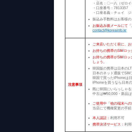
・店名：〇一八（ゼロイ
・口座番号：7813357
・口座名義：チェイ ジ
振込み手数料はお客様の
お振込み後メールにて「
contact@koreainfo.kr
ご来店いただく前に、お
お持ちの携帯のSIMロ
お持ちの携帯がSIMロ
しょう。
韓国版の携帯は日本のL
日本のネット通販でSI
韓国で買ったiPhone
iPhoneを買うなら日
注意事項
既に韓国にいらっしゃる
中古は₩50,000・新品は
ご使用中「他の端末への
当店にて機種変更の手続
本人認証：
利用不可
携帯決済サービス：
利用