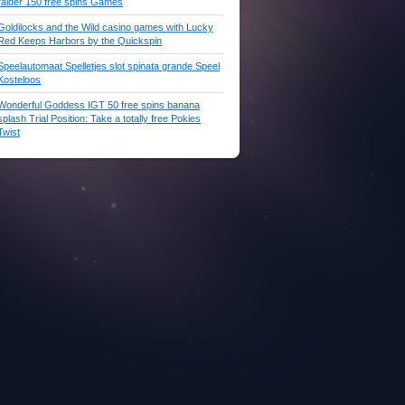
raider 150 free spins Games
Goldilocks and the Wild casino games with Lucky
Red Keeps Harbors by the Quickspin
Speelautomaat Spelletjes slot spinata grande Speel
Kosteloos
Wonderful Goddess IGT 50 free spins banana
splash Trial Position: Take a totally free Pokies
Twist