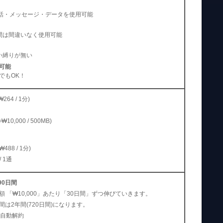
通話・メッセージ・データを使用可能
間は間違いなく使用可能
い縛りが無い
可能
でもOK！
₩264 / 1分)
=₩10,000 / 500MB)
488 / 1分)
 1通
90日間
 「₩10,000」あたり「30日間」ずつ伸びていきます。
は2年間(720日間)になります。
に自動解約