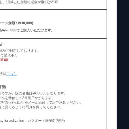
し、消滅した金額の返金や復旧は不可
ャージ金額 : ₩30,000)
Mを₩20,000でご購入いただけます。
来店
本語で対応しております。
空港で購入不可
8:00
0
法は
こちら
可能)
ですが、販売価格は₩30,000となります。
ールを受信して2営業日かかります。
の写真(顔写真面)をメール添付してお申込みください。
確に見えるように写真を撮ってください。
for activation – パスポート表記名(英語)