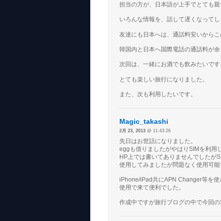
担当の方が、日本語が上手でとても親
いろんな情報を、話して遅くなってし
友達にも日本へは、通話料安いからこ
韓国内と日本へ国際電話の通話料が余
次回は、一緒にお酒でも飲みたいです
とても楽しい旅行になりました。
また、次も利用したいです。
Magic_takashi
2月 23, 2013
@ 11:43:26
先日はお世話になりました。
eggも借りましたがやはりSIMを利
HP上では書いてありませんでしたがSIMに
使用してみましたが問題なく使用可能
iPhone/iPad共にAPN Chan
使用で来て便利でした。
作成中ですが旅行ブログの中で今回の