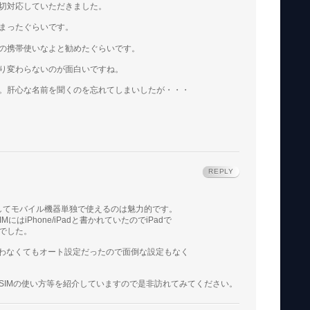
切対応していただきました。
まったぐらいです。
の携帯使いなよと勧めたぐらいです。
り変わらないのが面白いですね。
。肝心な名前を聞くのを忘れてしまいしたが・・・
REPLY
用してモバイル機器単独で使えるのは魅力的です。
はiPhone/iPadと書かれていたのでiPadで
でした。
ger等を使わなくてもオート設定だったので面倒な設定もなく
SIMの使い方等を紹介していますので是非訪れてみてください。