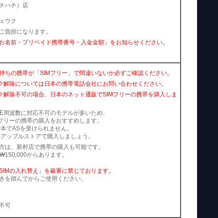
チハチ）店
ェウク
ご負担になります。
お名前・プリペイド携帯番号・入金金額」をお知らせください。
持ちの携帯が「SIMフリー」で間違いないか必ずご確認ください。
ック解除については日本の携帯電話会社にお問い合わせください。
ック解除不可の場合、日本のネット通販でSIMフリーの携帯を購入しま
TE周波数に対応不可のモデルが多いため、
Mフリーの携帯の購入をおすすめします。
は日本でASを受けられません。
本のアップルストアで購入しましょう。
方は、新村店で携帯の購入も可能です。
₩150,000からあります。
SIMの入れ替え」を厳重に禁じております。
きを踏んでからご使用ください。
不可