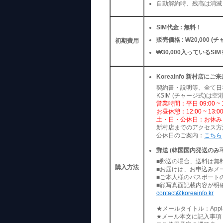
自動解約時、残高は消滅
SIM代金 : 無料！
販売価格 : ₩20,000 (チ
初期費用
₩30,000入っているSI
Koreainfo 新村店にご
契約書・説明等、全て日
KSIM (チャージ式)は
営業時間：平日 09:00 ~ 1
お昼休憩：12:00 ~ 13:0
土・日・公休日：お休み
新村店までのアクセス方
公休日のご案内：
こちら
郵送 (韓国国内発送のみ
■郵送の場合、送料は無料
購入方法
■お届けは、お申込みメ
■ご本人様のパスポート
■顔写真面記載内容が明
contact@koreainfo.kr
★メールタイトル：Applay 
★メール本文に記入事項