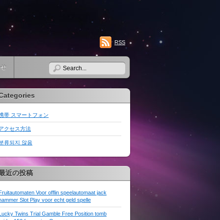
RSS
わせ
Categories
携帯 スマートフォン
アクセス方法
분류되지 않음
最近の投稿
Fruitautomaten Voor offlin speelautomaat jack
hammer Slot Play voor echt geld spelle
Lucky Twins Trial Gamble Free Position tomb