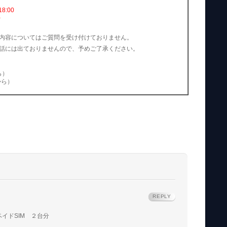
8:00
0
内容についてはご質問を受け付けておりません。
話には出ておりませんので、予めご了承ください。
ら）
国から）
REPLY
ペイドSIM ２台分