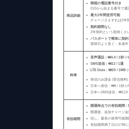
韓国の電話番号付き
010から始まる番号で
最大2年間使用可能
商品詳細
チャージさえすれば2年
契約期間なし
2年契約という面倒くさ
パスポートで簡単に契約
渡韓日より直ぐ・未成年
音声通話：₩4.4 / 1秒
(=
SMS送信：₩22 / 1通
LTE Data：₩20 / 1MB
(
料率
発信のみ課金 (受信無料)
日本へ発信：₩8 / 1秒 (=₩
日本へSMS送信：₩110 /
開通時点での有効期間 : 
開通後、追加チャージ金額
但し、最長の使用可能期間
有効期間
有効期間満了日の17時