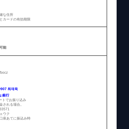
確な住所
とカードの有効期限
可能
/bocz
9907 최재욱
ょ銀行
ートでお振り込み
金される場合。
3571
ェウク
口座あてに振込み時