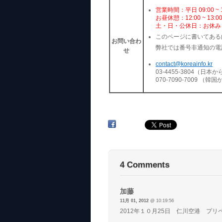
営業時間：平日 09:00 ~ 1
お昼休憩：12:00 ~ 13:0
土・日・公休日：お休み
このページに書いてある
お問い合わ
弊社では番号非通知の電
せ
contact@koreainfo.kr
03-4455-3804（日本か
070-7090-7009 （韓
4 Comments
加藤
11月 01, 2012
@ 10:19:56
2012年１０月25日 仁川空港 プリ