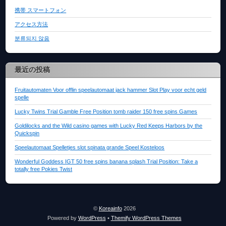
携帯 スマートフォン
アクセス方法
분류되지 않음
最近の投稿
Fruitautomaten Voor offlin speelautomaat jack hammer Slot Play voor echt geld
spelle
Lucky Twins Trial Gamble Free Position tomb raider 150 free spins Games
Goldilocks and the Wild casino games with Lucky Red Keeps Harbors by the
Quickspin
Speelautomaat Spelletjes slot spinata grande Speel Kosteloos
Wonderful Goddess IGT 50 free spins banana splash Trial Position: Take a
totally free Pokies Twist
©
Koreainfo
2026
Powered by
WordPress
•
Themify WordPress Themes