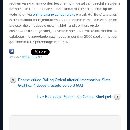
rechten van klanten worden beschermd in geval van geschillen tijdens
het spel. De klantenservice is bereikbaar via de online chat op de
website en via
online casino zonder cruks
e-mail. Het BetCity-platform
is beschikbaar voor gebruikers in een mobiele versie, die werkt in de
browser die u het beste uitkomt. Met handige filters op de
casinowebsite kun je snel je favoriete spel of ontwikkelaar vinden. De
catalogus met speelautomaten bevat meer dan 2000 spellen met een
gemiddeld RTP-percentage van 96%.
By CJU •
분류되지 않음
•
Esame critico Rolling Ottieni ulteriori informazioni Slots
Gratifica 4 depositi astuto verso 3 500!
Live Blackjack- Speel Live Casino Blackjack