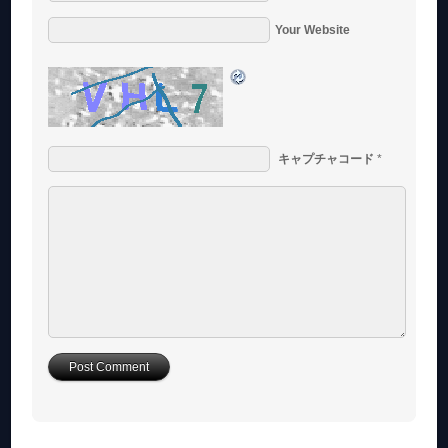
Your Website
キャプチャコード
*