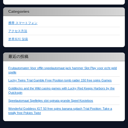
Categories
携帯 スマートフォン
アクセス方法
분류되지 않음
最近の投稿
Fruitautomaten Voor offlin speelautomaat jack hammer Slot Play voor echt geld
spelle
Lucky Twins Trial Gamble Free Position tomb raider 150 free spins Games
Goldilocks and the Wild casino games with Lucky Red Keeps Harbors by the
Quickspin
Speelautomaat Spelletjes slot spinata grande Speel Kosteloos
Wonderful Goddess IGT 50 free spins banana splash Trial Position: Take a
totally free Pokies Twist