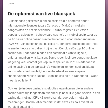
groot.
De opkomst van live blackjack
Buitenlandse goksites zijn online casino’s die opereren onder
internationale licenties (zoals Curaçao of Malta) en niet zijn
aangesloten op het Nederlandse CRUKS-register. Geniet van
populaire gokkasten, betrouwbare casino’s en mobiel spelplezier op
de 10 beste online casino’s in het buitenland voor Nederlanders in
2026.Wat zijn buitenlandse goksites? Door dit vooraf te bepalen, kies
je sneller het casino dat echt bij je past.ConclusieDe top 10 online
casino’s in Nederland bieden een combinatie van veiligheid,
entertainment en winstkansen. Soms is een kleinere bonus met lage
wagering veel voordeliger.Populaire spellen in Top10 Nederlandse
online casino’sIn de top casino’s vind je duizenden spellen. Ideaal
voor spelers die kwaliteit, betrouwbaarheid en een soepele
speelervaring zoeken.De top 10 online casino’s in Nederland – waar
moet je op letten?
Ook kun je in deze casino’s spelopties tegenkomen die in andere
casino’s niet zijn toegestaan. Wanneer je besluit te gaan spelen in een
casino dat niet met CRUKS werkt, kan dat voordelen met zich
meebrengen. Dat houdt echter niet in dat deze casino’s overal ter
wereld illegaal zijn.