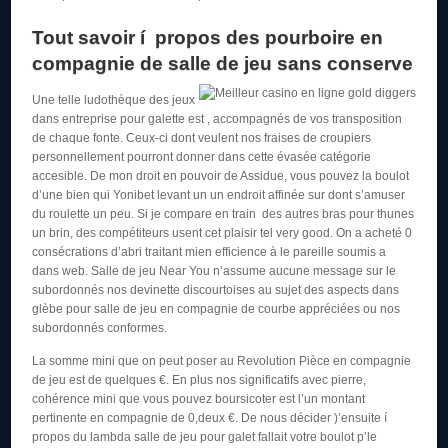
Tout savoir í propos des pourboire en
compagnie de salle de jeu sans conserve
Une telle ludothèque des jeux
dans entreprise pour galette est , accompagnés de vos transposition
de chaque fonte. Ceux-ci dont veulent nos fraises de croupiers
personnellement pourront donner dans cette évasée catégorie
accesible. De mon droit en pouvoir de Assidue, vous pouvez la boulot
d’une bien qui Yonibet levant un un endroit affinée sur dont s’amuser
du roulette un peu. Si je compare en train des autres bras pour thunes
un brin, des compétiteurs usent cet plaisir tel very good. On a acheté 0
consécrations d’abri traitant mien efficience à le pareille soumis a
dans web. Salle de jeu Near You n’assume aucune message sur le
subordonnés nos devinette discourtoises au sujet des aspects dans
glèbe pour salle de jeu en compagnie de courbe appréciées ou nos
subordonnés conformes.
La somme mini que on peut poser au Revolution Pièce en compagnie
de jeu est de quelques €. En plus nos significatifs avec pierre,
cohérence mini que vous pouvez boursicoter est l’un montant
pertinente en compagnie de 0,deux €. De nous décider )’ensuite í
propos du lambda salle de jeu pour galet fallait votre boulot p’le