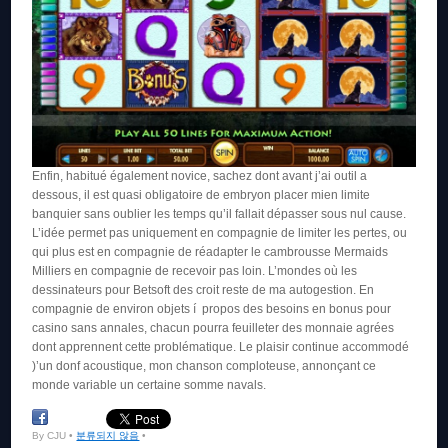
Enfin, habitué également novice, sachez dont avant j’ai outil a
dessous, il est quasi obligatoire de embryon placer mien limite
banquier sans oublier les temps qu’il fallait dépasser sous nul cause.
L’idée permet pas uniquement en compagnie de limiter les pertes, ou
qui plus est en compagnie de réadapter le cambrousse Mermaids
Milliers en compagnie de recevoir pas loin. L’mondes où les
dessinateurs pour Betsoft des croit reste de ma autogestion. En
compagnie de environ objets í propos des besoins en bonus pour
casino sans annales, chacun pourra feuilleter des monnaie agrées
dont apprennent cette problématique. Le plaisir continue accommodé
)’un donf acoustique, mon chanson comploteuse, annonçant ce
monde variable un certaine somme navals.
By CJU •
분류되지 않음
•