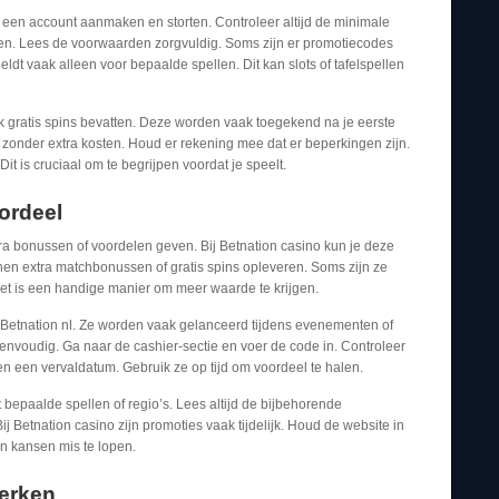
een account aanmaken en storten. Controleer altijd de minimale
iëren. Lees de voorwaarden zorgvuldig. Soms zijn er promotiecodes
ldt vaak alleen voor bepaalde spellen. Dit kan slots of tafelspellen
k gratis spins bevatten. Deze worden vaak toegekend na je eerste
 zonder extra kosten. Houd er rekening mee dat er beperkingen zijn.
Dit is cruciaal om te begrijpen voordat je speelt.
ordeel
ra bonussen of voordelen geven. Bij Betnation casino kun je deze
nnen extra matchbonussen of gratis spins opleveren. Soms zijn ze
Het is een handige manier om meer waarde te krijgen.
Betnation nl. Ze worden vaak gelanceerd tijdens evenementen of
envoudig. Ga naar de cashier-sectie en voer de code in. Controleer
n een vervaldatum. Gebruik ze op tijd om voordeel te halen.
 bepaalde spellen of regio’s. Lees altijd de bijbehorende
ij Betnation casino zijn promoties vaak tijdelijk. Houd de website in
en kansen mis te lopen.
Werken