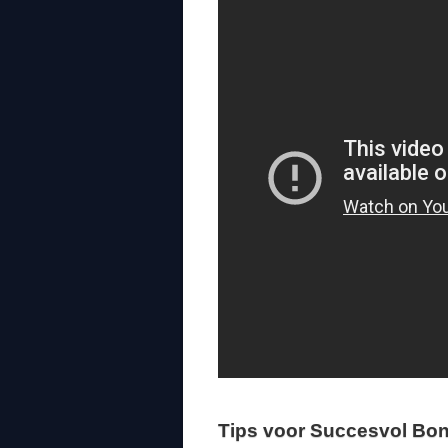
Tips voor Succesvol Bo