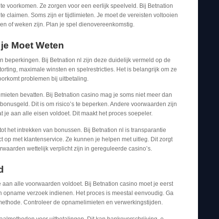
te voorkomen. Ze zorgen voor een eerlijk speelveld. Bij Betnation
te claimen. Soms zijn er tijdlimieten. Je moet de vereisten voltooien
en of weken zijn. Plan je spel dienovereenkomstig.
je Moet Weten
beperkingen. Bij Betnation nl zijn deze duidelijk vermeld op de
orting, maximale winsten en spelrestricties. Het is belangrijk om ze
oorkomt problemen bij uitbetaling.
ieten bevatten. Bij Betnation casino mag je soms niet meer dan
bonusgeld. Dit is om risico’s te beperken. Andere voorwaarden zijn
t je aan alle eisen voldoet. Dit maakt het proces soepeler.
t het intrekken van bonussen. Bij Betnation nl is transparantie
t op met klantenservice. Ze kunnen je helpen met uitleg. Dit zorgt
waarden wettelijk verplicht zijn in gereguleerde casino’s.
d
e aan alle voorwaarden voldoet. Bij Betnation casino moet je eerst
en opname verzoek indienen. Het proces is meestal eenvoudig. Ga
lmethode. Controleer de opnamelimieten en verwerkingstijden.
aalmethoden voor uitbetalingen. Dit kan bankoverschrijving, e-