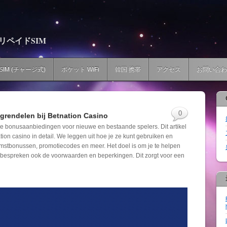
プリペイドSIM
SIM (チャージ式)
ポケット WiFi
韓国 携帯
アクセス
お問い合わ
0
rendelen bij Betnation Casino
nde bonusaanbiedingen voor nieuwe en bestaande spelers. Dit artikel
ion casino in detail. We leggen uit hoe je ze kunt gebruiken en
komstbonussen, promotiecodes en meer. Het doel is om je te helpen
e bespreken ook de voorwaarden en beperkingen. Dit zorgt voor een