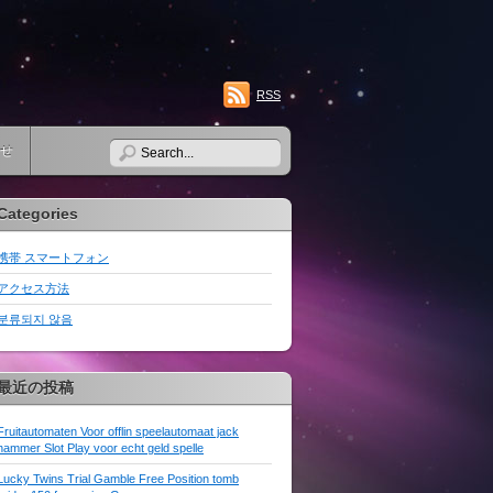
RSS
せ
Categories
携帯 スマートフォン
アクセス方法
분류되지 않음
最近の投稿
Fruitautomaten Voor offlin speelautomaat jack
hammer Slot Play voor echt geld spelle
Lucky Twins Trial Gamble Free Position tomb