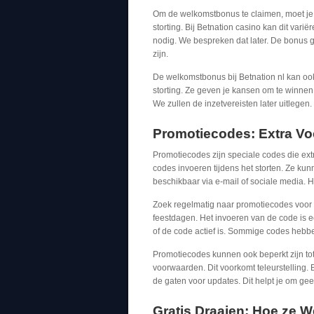
Om de welkomstbonus te claimen, moet je 
storting. Bij Betnation casino kan dit var
nodig. We bespreken dat later. De bonus ge
zijn.
De welkomstbonus bij Betnation nl kan oo
storting. Ze geven je kansen om te winnen
We zullen de inzetvereisten later uitlegen. 
Promotiecodes: Extra Vo
Promotiecodes zijn speciale codes die ext
codes invoeren tijdens het storten. Ze ku
beschikbaar via e-mail of sociale media. 
Zoek regelmatig naar promotiecodes voor 
feestdagen. Het invoeren van de code is e
of de code actief is. Sommige codes hebbe
Promotiecodes kunnen ook beperkt zijn tot
voorwaarden. Dit voorkomt teleurstelling. B
de gaten voor updates. Dit helpt je om ge
Gratis Draaien: Hoe ze 