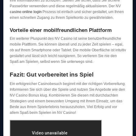
Ihre Informationen zu schützen. Stellen Sie sicher, dass Sie sichere
Passwörter verwenden und diese regelmäßig aktualisieren. Der NV
casino online login
Prozess ist einfach und sicher gestaltet, um Ihnen
einen schnellen Zugang zu Ihrem Spielkonto zu gewährleisten.
Vorteile einer mobilfreundlichen Plattform
Ein weiterer Pluspunkt des NV Casino ist seine benutzerfreundliche
mobile Plattform. Sie können überall und zu jeder Zeit spielen – egal,
ob auf Ihrem Smartphone oder Tablet. Die mobile Oberfläche ist intuitiv
gestaltet und lässt sich leicht navigieren. So verlieren Sie nie den
Spaß am Spielen, selbst wenn Sie unterwegs sind.
Fazit: Gut vorbereitet ins Spiel
Ein erfolgreicher Casinobesuch beginnt mit der richtigen Vorbereitung.
Informieren Sie sich über die Spiele und nutzen Sie Angebote wie den
NV Casino Bonus klug. Kombinieren Sie diesen mit durchdachten
Strategien und einem bewussten Umgang mit Ihrem Einsatz, um das
Beste aus Ihrem Spielerlebnis herauszuholen. Viel Erfolg und vor
allem Spaß beim Spielen im NV Casino!