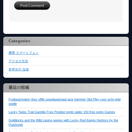
Categories
携帯 スマートフォン
アクセス方法
분류되지 않음
最近の投稿
Fruitautomaten Voor offlin speelautomaat jack hammer Slot Play voor echt geld
spelle
Lucky Twins Trial Gamble Free Position tomb raider 150 free spins Games
Goldilocks and the Wild casino games with Lucky Red Keeps Harbors by the
Quickspin