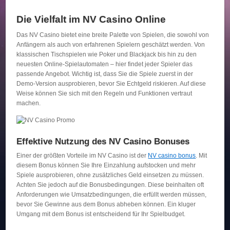
Die Vielfalt im NV Casino Online
Das NV Casino bietet eine breite Palette von Spielen, die sowohl von
Anfängern als auch von erfahrenen Spielern geschätzt werden. Von
klassischen Tischspielen wie Poker und Blackjack bis hin zu den
neuesten Online-Spielautomaten – hier findet jeder Spieler das
passende Angebot. Wichtig ist, dass Sie die Spiele zuerst in der
Demo-Version ausprobieren, bevor Sie Echtgeld riskieren. Auf diese
Weise können Sie sich mit den Regeln und Funktionen vertraut
machen.
Effektive Nutzung des NV Casino Bonuses
Einer der größten Vorteile im NV Casino ist der
NV casino bonus
. Mit
diesem Bonus können Sie Ihre Einzahlung aufstocken und mehr
Spiele ausprobieren, ohne zusätzliches Geld einsetzen zu müssen.
Achten Sie jedoch auf die Bonusbedingungen. Diese beinhalten oft
Anforderungen wie Umsatzbedingungen, die erfüllt werden müssen,
bevor Sie Gewinne aus dem Bonus abheben können. Ein kluger
Umgang mit dem Bonus ist entscheidend für Ihr Spielbudget.