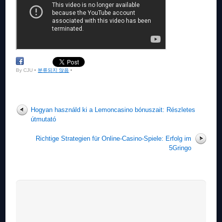
By CJU •
분류되지 않음
•
Hogyan használd ki a Lemoncasino bónuszait: Részletes
útmutató
Richtige Strategien für Online-Casino-Spiele: Erfolg im
5Gringo