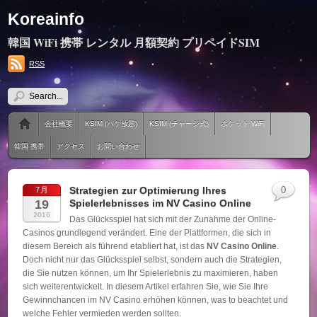
Koreainfo
韓国 WiFi 携帯 レンタル 月額契約 プリペイドSIM
RSS
会社概要
KSIM (パケ放題)
KSIM (チャージ式)
ポケット WiFi
韓国 携帯
アクセス
お問い合わせ
Strategien zur Optimierung Ihres
0
7月
19
Spielerlebnisses im NV Casino Online
2016
Das Glücksspiel hat sich mit der Zunahme der Online-
Casinos grundlegend verändert. Eine der Plattformen, die sich in
diesem Bereich als führend etabliert hat, ist das
NV Casino Online
.
Doch nicht nur das Glücksspiel selbst, sondern auch die Strategien,
die Sie nutzen können, um Ihr Spielerlebnis zu maximieren, haben
sich weiterentwickelt. In diesem Artikel erfahren Sie, wie Sie Ihre
Gewinnchancen im NV Casino erhöhen können, was to beachtet und
welche Fehler vermieden werden sollten.