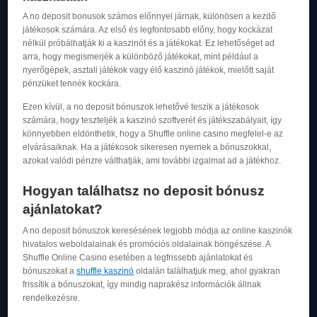
A no deposit bonusok számos előnnyel járnak, különösen a kezdő
játékosok számára. Az első és legfontosabb előny, hogy kockázat
nélkül próbálhatják ki a kaszinót és a játékokat. Ez lehetőséget ad
arra, hogy megismerjék a különböző játékokat, mint például a
nyerőgépek, asztali játékok vagy élő kaszinó játékok, mielőtt saját
pénzüket tennék kockára.
Ezen kívül, a no deposit bónuszok lehetővé teszik a játékosok
számára, hogy teszteljék a kaszinó szoftverét és játékszabályait, így
könnyebben eldönthetik, hogy a Shuffle online casino megfelel-e az
elvárásaiknak. Ha a játékosok sikeresen nyernek a bónuszokkal,
azokat valódi pénzre válthatják, ami további izgalmat ad a játékhoz.
Hogyan találhatsz no deposit bónusz
ajánlatokat?
A no deposit bónuszok keresésének legjobb módja az online kaszinók
hivatalos weboldalainak és promóciós oldalainak böngészése. A
Shuffle Online Casino esetében a legfrissebb ajánlatokat és
bónuszokat a
shuffle kaszinó
oldalán találhatjuk meg, ahol gyakran
frissítik a bónuszokat, így mindig naprakész információk állnak
rendelkezésre.