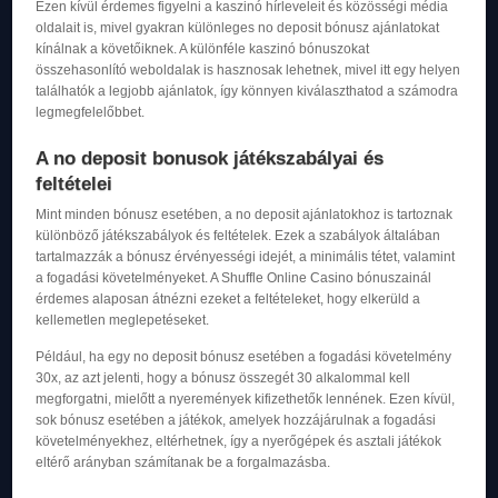
Ezen kívül érdemes figyelni a kaszinó hírleveleit és közösségi média
oldalait is, mivel gyakran különleges no deposit bónusz ajánlatokat
kínálnak a követőiknek. A különféle kaszinó bónuszokat
összehasonlító weboldalak is hasznosak lehetnek, mivel itt egy helyen
találhatók a legjobb ajánlatok, így könnyen kiválaszthatod a számodra
legmegfelelőbbet.
A no deposit bonusok játékszabályai és
feltételei
Mint minden bónusz esetében, a no deposit ajánlatokhoz is tartoznak
különböző játékszabályok és feltételek. Ezek a szabályok általában
tartalmazzák a bónusz érvényességi idejét, a minimális tétet, valamint
a fogadási követelményeket. A Shuffle Online Casino bónuszainál
érdemes alaposan átnézni ezeket a feltételeket, hogy elkerüld a
kellemetlen meglepetéseket.
Például, ha egy no deposit bónusz esetében a fogadási követelmény
30x, az azt jelenti, hogy a bónusz összegét 30 alkalommal kell
megforgatni, mielőtt a nyeremények kifizethetők lennének. Ezen kívül,
sok bónusz esetében a játékok, amelyek hozzájárulnak a fogadási
követelményekhez, eltérhetnek, így a nyerőgépek és asztali játékok
eltérő arányban számítanak be a forgalmazásba.