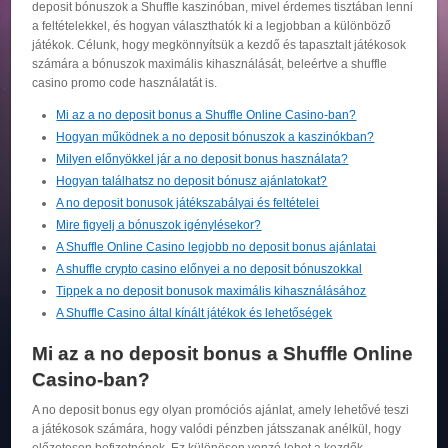
deposit bónuszok a Shuffle kaszinóban, mivel érdemes tisztában lenni
a feltételekkel, és hogyan választhatók ki a legjobban a különböző
játékok. Célunk, hogy megkönnyítsük a kezdő és tapasztalt játékosok
számára a bónuszok maximális kihasználását, beleértve a shuffle
casino promo code használatát is.
Mi az a no deposit bonus a Shuffle Online Casino-ban?
Hogyan működnek a no deposit bónuszok a kaszinókban?
Milyen előnyökkel jár a no deposit bonus használata?
Hogyan találhatsz no deposit bónusz ajánlatokat?
A no deposit bonusok játékszabályai és feltételei
Mire figyelj a bónuszok igénylésekor?
A Shuffle Online Casino legjobb no deposit bonus ajánlatai
A shuffle crypto casino előnyei a no deposit bónuszokkal
Tippek a no deposit bonusok maximális kihasználásához
A Shuffle Casino által kínált játékok és lehetőségek
Mi az a no deposit bonus a Shuffle Online
Casino-ban?
A no deposit bonus egy olyan promóciós ajánlat, amely lehetővé teszi
a játékosok számára, hogy valódi pénzben játsszanak anélkül, hogy
előzetesen befizetnének. Ez különösen vonzó lehet a kezdők