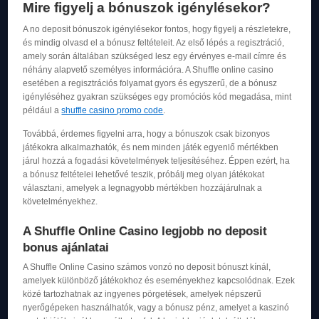
Mire figyelj a bónuszok igénylésekor?
A no deposit bónuszok igénylésekor fontos, hogy figyelj a részletekre,
és mindig olvasd el a bónusz feltételeit. Az első lépés a regisztráció,
amely során általában szükséged lesz egy érvényes e-mail címre és
néhány alapvető személyes információra. A Shuffle online casino
esetében a regisztrációs folyamat gyors és egyszerű, de a bónusz
igényléséhez gyakran szükséges egy promóciós kód megadása, mint
például a
shuffle casino promo code
.
Továbbá, érdemes figyelni arra, hogy a bónuszok csak bizonyos
játékokra alkalmazhatók, és nem minden játék egyenlő mértékben
járul hozzá a fogadási követelmények teljesítéséhez. Éppen ezért, ha
a bónusz feltételei lehetővé teszik, próbálj meg olyan játékokat
választani, amelyek a legnagyobb mértékben hozzájárulnak a
követelményekhez.
A Shuffle Online Casino legjobb no deposit
bonus ajánlatai
A Shuffle Online Casino számos vonzó no deposit bónuszt kínál,
amelyek különböző játékokhoz és eseményekhez kapcsolódnak. Ezek
közé tartozhatnak az ingyenes pörgetések, amelyek népszerű
nyerőgépeken használhatók, vagy a bónusz pénz, amelyet a kaszinó