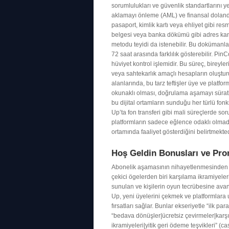
sorumlulukları ve güvenlik standartlarını 
aklamayı önleme (AML) ve finansal dolandı
pasaport, kimlik kartı veya ehliyet gibi re
belgesi veya banka dökümü gibi adres kanıtı
metodu teyidi da istenebilir. Bu dokümanlar
72 saat arasında farklılık gösterebilir. Pi
hüviyet kontrol işlemidir. Bu süreç, bireyl
veya sahtekarlık amaçlı hesapların oluştur
alanlarında, bu tarz teftişler üye ve platfo
okunaklı olması, doğrulama aşamayı süratle
bu dijital ortamların sunduğu her türlü fon
Up’ta fon transferi gibi mali süreçlerde sor
platformların sadece eğlence odaklı olmad
ortamında faaliyet gösterdiğini belirtmekted
Hoş Geldin Bonusları ve Pro
Abonelik aşamasının nihayetlenmesinden son
çekici ögelerden biri karşılama ikramiyeleri
sunulan ve kişilerin oyun tecrübesine avan
Up, yeni üyelerini çekmek ve platformlara
fırsatları sağlar. Bunlar ekseriyetle “ilk par
“bedava dönüşler|ücretsiz çevirmeler|karşılı
ikramiyeleri|yitik geri ödeme teşvikleri” (