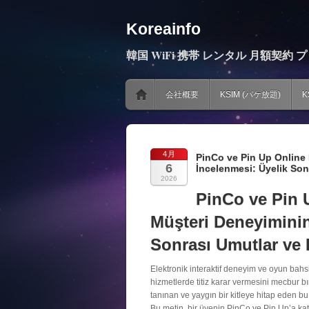
Koreainfo
韓国 WiFi 携帯 レンタル 月額契約 
会社概要
KSIM (パケ放題)
K
4月
PinCo ve Pin Up Online
6
İncelenmesi: Üyelik Sonr
2026
PinCo ve Pin 
Müşteri Deneyiminin
Sonrası Umutlar ve 
Elektronik interaktif deneyim ve oyun bahsi 
hizmetlerde titiz karar vermesini mecbur b
tanınan ve yaygın bir kitleye hitap eden bu s
Bu metin, bir üyenin PinCo ve Pin Up’a kat