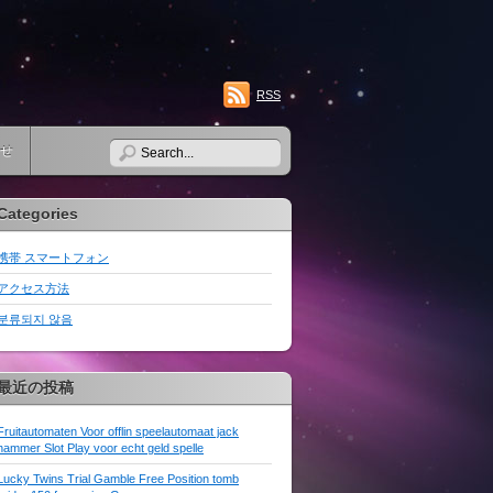
RSS
せ
Categories
携帯 スマートフォン
アクセス方法
분류되지 않음
最近の投稿
Fruitautomaten Voor offlin speelautomaat jack
hammer Slot Play voor echt geld spelle
Lucky Twins Trial Gamble Free Position tomb