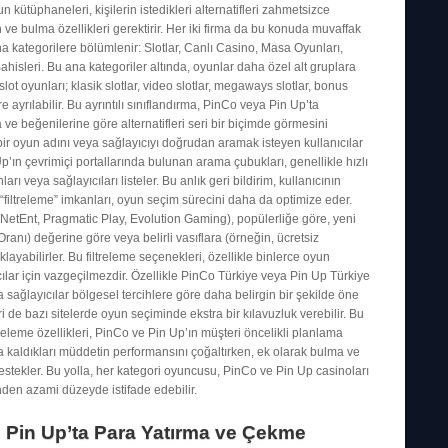
 kütüphaneleri, kişilerin istedikleri alternatifleri zahmetsizce
 ve bulma özellikleri gerektirir. Her iki firma da bu konuda muvaffak
na kategorilere bölümlenir: Slotlar, Canlı Casino, Masa Oyunları,
hisleri. Bu ana kategoriler altında, oyunlar daha özel alt gruplara
slot oyunları; klasik slotlar, video slotlar, megaways slotlar, bonus
lere ayrılabilir. Bu ayrıntılı sınıflandırma, PinCo veya Pin Up’ta
ve beğenilerine göre alternatifleri seri bir biçimde görmesini
i bir oyun adını veya sağlayıcıyı doğrudan aramak isteyen kullanıcılar
p’ın çevrimiçi portallarında bulunan arama çubukları, genellikle hızlı
nları veya sağlayıcıları listeler. Bu anlık geri bildirim, kullanıcının
filtreleme” imkanları, oyun seçim sürecini daha da optimize eder.
, NetEnt, Pragmatic Play, Evolution Gaming), popülerliğe göre, yeni
nı) değerine göre veya belirli vasıflara (örneğin, ücretsiz
klayabilirler. Bu filtreleme seçenekleri, özellikle binlerce oyun
lar için vazgeçilmezdir. Özellikle PinCo Türkiye veya Pin Up Türkiye
 sağlayıcılar bölgesel tercihlere göre daha belirgin bir şekilde öne
leri de bazı sitelerde oyun seçiminde ekstra bir kılavuzluk verebilir. Bu
treleme özellikleri, PinCo ve Pin Up’ın müşteri öncelikli planlama
mda kaldıkları müddetin performansını çoğaltırken, ek olarak bulma ve
ekler. Bu yolla, her kategori oyuncusu, PinCo ve Pin Up casinoları
den azami düzeyde istifade edebilir.
ve Pin Up’ta Para Yatırma ve Çekme