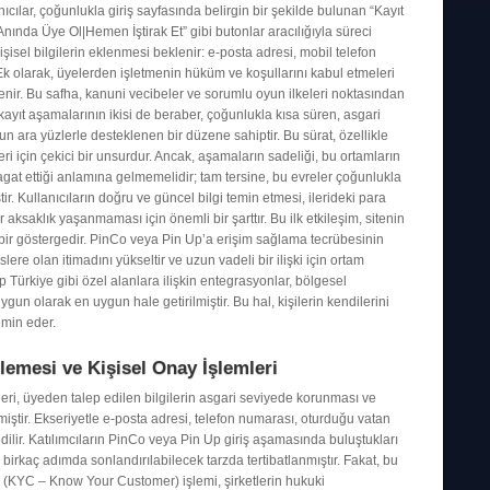
cılar, çoğunlukla giriş sayfasında belirgin bir şekilde bulunan “Kayıt
nında Üye Ol|Hemen İştirak Et” gibi butonlar aracılığıyla süreci
işisel bilgilerin eklenmesi beklenir: e-posta adresi, mobil telefon
Ek olarak, üyelerden işletmenin hüküm ve koşullarını kabul etmeleri
lenir. Bu safha, kanuni vecibeler ve sorumlu oyun ilkeleri noktasından
kayıt aşamalarının ikisi de beraber, çoğunlukla kısa süren, asgari
n ara yüzlerle desteklenen bir düzene sahiptir. Bu sürat, özellikle
ri için çekici bir unsurdur. Ancak, aşamaların sadeliği, bu ortamların
gat ettiği anlamına gelmemelidir; tam tersine, bu evreler çoğunlukla
r. Kullanıcıların doğru ve güncel bilgi temin etmesi, ilerideki para
aksaklık yaşanmaması için önemli bir şarttır. Bu ilk etkileşim, sitenin
li bir göstergedir. PinCo veya Pin Up’a erişim sağlama tecrübesinin
lere olan itimadını yükseltir ve uzun vadeli bir ilişki için ortam
p Türkiye gibi özel alanlara ilişkin entegrasyonlar, bölgesel
ygun olarak en uygun hale getirilmiştir. Bu hal, kişilerin kendilerini
emin eder.
lemesi ve Kişisel Onay İşlemleri
leri, üyeden talep edilen bilgilerin asgari seviyede korunması ve
ilmiştir. Ekseriyetle e-posta adresi, telefon numarası, oturduğu vatan
edilir. Katılımcıların PinCo veya Pin Up giriş aşamasında buluştukları
 birkaç adımda sonlandırılabilecek tarzda tertibatlanmıştır. Fakat, bu
 (KYC – Know Your Customer) işlemi, şirketlerin hukuki