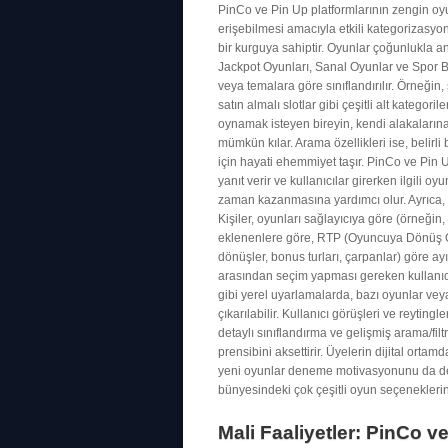
PinCo ve Pin Up platformlarının zengin oyun
erişebilmesi amacıyla etkili kategorizasyon
bir kurguya sahiptir. Oyunlar çoğunlukla a
Jackpot Oyunları, Sanal Oyunlar ve Spor Ba
veya temalara göre sınıflandırılır. Örneğin, 
satın almalı slotlar gibi çeşitli alt kategori
oynamak isteyen bireyin, kendi alakalarına 
mümkün kılar. Arama özellikleri ise, belirl
için hayati ehemmiyet taşır. PinCo ve Pin U
yanıt verir ve kullanıcılar girerken ilgili oyu
zaman kazanmasına yardımcı olur. Ayrıca, “
Kişiler, oyunları sağlayıcıya göre (örneğin
eklenenlere göre, RTP (Oyuncuya Dönüş Ora
dönüşler, bonus turları, çarpanlar) göre ayı
arasından seçim yapması gereken kullanıcı
gibi yerel uyarlamalarda, bazı oyunlar veya
çıkarılabilir. Kullanıcı görüşleri ve reyting
detaylı sınıflandırma ve gelişmiş arama/fil
prensibini aksettirir. Üyelerin dijital orta
yeni oyunlar deneme motivasyonunu da dest
bünyesindeki çok çeşitli oyun seçeneklerin
Mali Faaliyetler: PinCo 