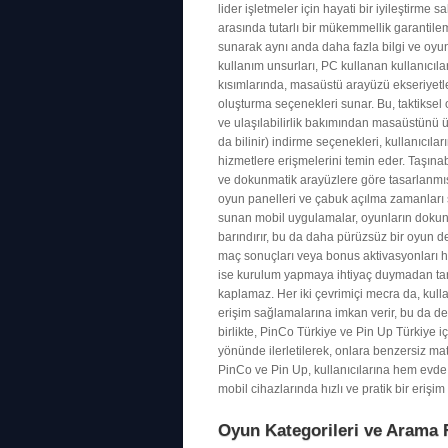
lider işletmeler için hayati bir iyileştirme
arasında tutarlı bir mükemmellik garantil
sunarak aynı anda daha fazla bilgi ve oyun 
kullanım unsurları, PC kullanan kullanıcıla
kısımlarında, masaüstü arayüzü ekseriyetle
oluşturma seçenekleri sunar. Bu, taktiksel o
ve ulaşılabilirlik bakımından masaüstünü ü
da bilinir) indirme seçenekleri, kullanıcıları
hizmetlere erişmelerini temin eder. Taşına
ve dokunmatik arayüzlere göre tasarlanmışt
oyun panelleri ve çabuk açılma zamanları 
sunan mobil uygulamalar, oyunların dokunma
barındırır, bu da daha pürüzsüz bir oyun de
maç sonuçları veya bonus aktivasyonları hak
ise kurulum yapmaya ihtiyaç duymadan taray
kaplamaz. Her iki çevrimiçi mecra da, kulla
erişim sağlamalarına imkan verir, bu da dev
birlikte, PinCo Türkiye ve Pin Up Türkiye içi
yönünde ilerletilerek, onlara benzersiz mat
PinCo ve Pin Up, kullanıcılarına hem evd
mobil cihazlarında hızlı ve pratik bir eriş
Oyun Kategorileri ve Arama F