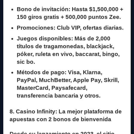
Bono de invitación: Hasta $1,500,000 +
150 giros gratis + 500,000 puntos Zee.
Promociones: Club VIP, ofertas diarias.
Juegos disponibles: Más de 2,000
títulos de tragamonedas, blackjack,
póker, ruleta en vivo, baccarat, bingo,
sic bo.
Métodos de pago: Visa, Klarna,
PayPal, MuchBetter, Apple Pay, Skrill,
MasterCard, Paysafecard,
transferencia bancaria y otros.
8. Casino Infinity: La mejor plataforma de
apuestas con 2 bonos de bienvenida
Desde su lanzamiento en 2023, el sitio