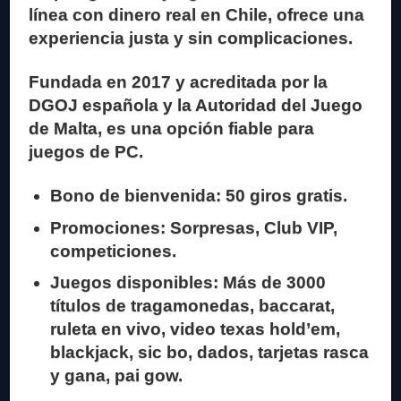
línea con dinero real en Chile, ofrece una
experiencia justa y sin complicaciones.
Fundada en 2017 y acreditada por la
DGOJ española y la Autoridad del Juego
de Malta, es una opción fiable para
juegos de PC.
Bono de bienvenida: 50 giros gratis.
Promociones: Sorpresas, Club VIP,
competiciones.
Juegos disponibles: Más de 3000
títulos de tragamonedas, baccarat,
ruleta en vivo, video texas hold’em,
blackjack, sic bo, dados, tarjetas rasca
y gana, pai gow.