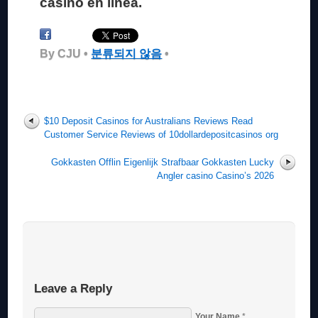
casino en línea.
By CJU •
분류되지 않음
•
$10 Deposit Casinos for Australians Reviews Read
Customer Service Reviews of 10dollardepositcasinos org
Gokkasten Offlin Eigenlijk Strafbaar ️Gokkasten Lucky
Angler casino Casino’s 2026
Leave a Reply
Your Name
*