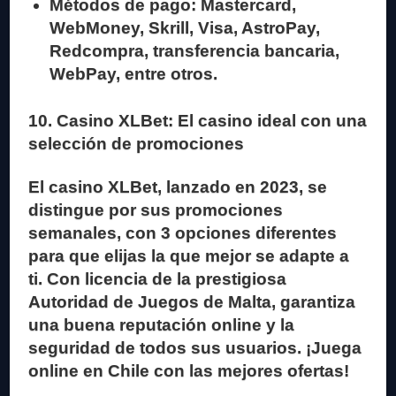
Métodos de pago: Mastercard,
WebMoney, Skrill, Visa, AstroPay,
Redcompra, transferencia bancaria,
WebPay, entre otros.
10. Casino XLBet: El casino ideal con una
selección de promociones
El casino XLBet, lanzado en 2023, se
distingue por sus promociones
semanales, con 3 opciones diferentes
para que elijas la que mejor se adapte a
ti. Con licencia de la prestigiosa
Autoridad de Juegos de Malta, garantiza
una buena reputación online y la
seguridad de todos sus usuarios. ¡Juega
online en Chile con las mejores ofertas!