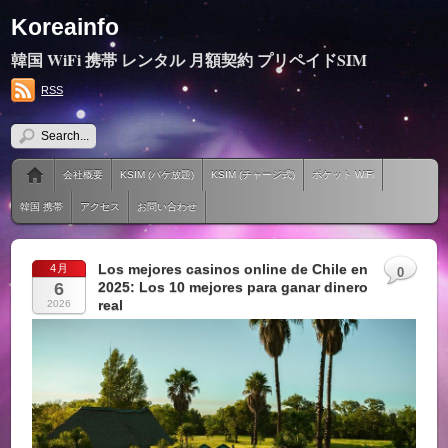
Koreainfo
韓国 WiFi 携帯 レンタル 月額契約 プリペイドSIM
RSS
会社概要
KSIM (パケ放題)
KSIM (チャージ式)
ポケット WiFi
韓国 携帯
アクセス
お問い合わせ
Los mejores casinos online de Chile en
4月
0
6
2025: Los 10 mejores para ganar dinero
real
2026