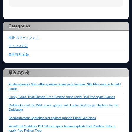
Categories
携帯 スマートフォン
アクセス方法
분류되지 않음
最近の投稿
Fruitautomaten Voor offlin speelautomaat jack hammer Slot Play voor echt geld
spelle
Lucky Twins Trial Gamble Free Position tomb raider 150 free spins Games
Goldilocks and the Wild casino games with Lucky Red Keeps Harbors by the
Quickspin
Speelautomaat Spelletjes slot spinata grande Speel Kosteloos
Wonderful Goddess IGT 50 free spins banana splash Trial Position: Take a
totally free Pokies Twist