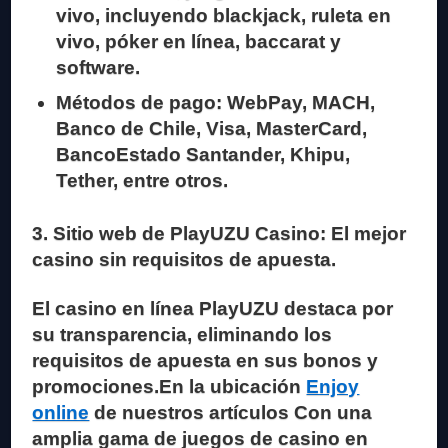
vivo, incluyendo blackjack, ruleta en
vivo, póker en línea, baccarat y
software.
Métodos de pago: WebPay, MACH,
Banco de Chile, Visa, MasterCard,
BancoEstado Santander, Khipu,
Tether, entre otros.
3. Sitio web de PlayUZU Casino: El mejor
casino sin requisitos de apuesta.
El casino en línea PlayUZU destaca por
su transparencia, eliminando los
requisitos de apuesta en sus bonos y
promociones.En la ubicación
Enjoy
online
de nuestros artículos Con una
amplia gama de juegos de casino en