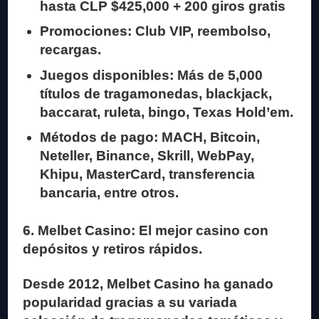
hasta CLP $425,000 + 200 giros gratis
Promociones: Club VIP, reembolso,
recargas.
Juegos disponibles: Más de 5,000
títulos de tragamonedas, blackjack,
baccarat, ruleta, bingo, Texas Hold’em.
Métodos de pago: MACH, Bitcoin,
Neteller, Binance, Skrill, WebPay,
Khipu, MasterCard, transferencia
bancaria, entre otros.
6. Melbet Casino: El mejor casino con
depósitos y retiros rápidos.
Desde 2012, Melbet Casino ha ganado
popularidad gracias a su variada