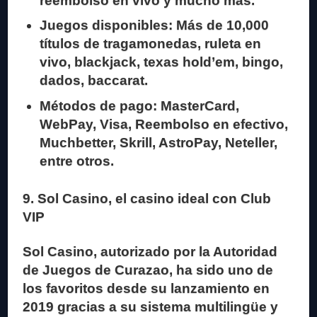
reembolso en vivo y mucho más.
Juegos disponibles: Más de 10,000
títulos de tragamonedas, ruleta en
vivo, blackjack, texas hold’em, bingo,
dados, baccarat.
Métodos de pago: MasterCard,
WebPay, Visa, Reembolso en efectivo,
Muchbetter, Skrill, AstroPay, Neteller,
entre otros.
9. Sol Casino, el casino ideal con Club
VIP
Sol Casino, autorizado por la Autoridad
de Juegos de Curazao, ha sido uno de
los favoritos desde su lanzamiento en
2019 gracias a su sistema multilingüe y