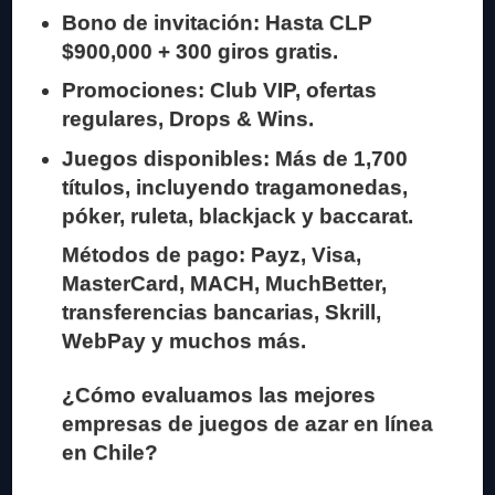
Bono de invitación: Hasta CLP
$900,000 + 300 giros gratis.
Promociones: Club VIP, ofertas
regulares, Drops & Wins.
Juegos disponibles: Más de 1,700
títulos, incluyendo tragamonedas,
póker, ruleta, blackjack y baccarat.
Métodos de pago: Payz, Visa,
MasterCard, MACH, MuchBetter,
transferencias bancarias, Skrill,
WebPay y muchos más.
¿Cómo evaluamos las mejores
empresas de juegos de azar en línea
en Chile?