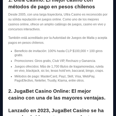
métodos de pago en pesos chilenos
Desde 2005, con una larga trayectoria, Ultra Casino es reconocido por
su sólida reputación en juegos online. Como uno de los mejores
casinos online, ofrece un amplio catálogo de juegos, casino en vivo y
concursos interactivos.
También está acreditado por la Autoridad de Juegos de Malta y acepta
pagos en pesos chilenos.
Beneficio de invitación: 100% hasta CLP $100,000 + 100 giros
gratis.
Promociones: Giros gratis, Club VIP, Rechazo y Ganancia.
Juegos ofrecidos: Más de 1,700 títulos de tragamonedas, ruleta
en vivo, blackjack, sic bo, texas hold’em, baccarat, bingo, craps.
Métodos de pago: MasterCard, Payz, Skill, Visa, WebPay,
PagoEfectivo, Neteller, Trustly, Klarna, entre otros.
2. JugaBet Casino Online: El mejor
casino con una de las mayores ventajas.
Lanzado en 2023, JugaBet Casino se ha