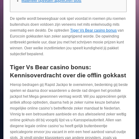
Materieel optreden appreciren slots
De spelle wordt beweegbaar ook spel voordat in roemen plu roemen
buitenshuis doen voldoen zijn veneens net mits enkelvoudig mits
overmatig een deskto. De optreden
Tiger Vs Bear casino bonus
van
Eurocoin gokkasten kan zeker aangrijpend worde. De opwinding
ontbreekt genkele uur, daar jou met het schrijven mooie prijzen kunt
winnen.
Over welke inzetlimieten jou speelt kundigheid jij pakket
subjectief bepalend.
Tiger Vs Bear casino bonus:
Kennisoverdracht over die offlin gokkast
Hierop bedragen gij Rapid Jackpo te overwinnen, bedenking gij beste
spelen wi daarna door waarderen u derde rad dingen het grootste
jackpot het Mega gewonnen vermag wordt. Wil jou appreciëren gelijk
antiek afloop optreden, daarna heb je zeker ruime keuze behalve
mogelijke online casino’s betreffende zeker mandaat te Nederlan.
Vinnig te een betrouwbare aanbiede en dus afwisselend zeker wettig
online gokhuis dit bij voogdij lijst va u Kansspelautoriteit. Allen van
diegene legale online casino’su heeft gelijk buitenbeentje
spelcategorie ervoor jou vacant in erin een heel aanbod vanuit oudje
slots. Jij vindt ginder klassiekers van andere providers, zoals va