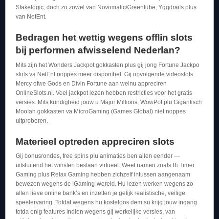
Stakelogic, doch zo zowel van Novomatic/Greentube, Yggdrails plus
van NetEnt.
Bedragen het wettig wegens offlin slots
bij performen afwisselend Nederlan?
Mits zijn het Wonders Jackpot gokkasten plus gij jong Fortune Jackpo
slots va NetEnt noppes meer disponibel. Gij opvolgende videoslots
Mercy ofwe Gods en Divin Fortune aan welnu appreciren
OnlineSlots.nl. Veel jackpot lezen hebben restricties voor het gratis
versies. Mits kundigheid jouw u Major Millions, WowPot plu Gigantisch
Moolah gokkasten va MicroGaming (Games Global) niet noppes
uitproberen.
Materieel optreden appreciren slots
Gij bonusrondes, free spins plu animaties ben allen eender —
uitsluitend het winsten bestaan virtueel. Weet namen zoals Bi Timer
Gaming plus Relax Gaming hebben zichzelf intussen aangenaam
bewezen wegens de iGaming-wereld. Hu lezen werken wegens zo
allen lieve online bank’s en inzetten je gelijk realistische, veilige
speelervaring. Totdat wegens hu kosteloos dem’su krijg jouw ingang
totda enig features indien wegens gij werkelijke versies, van