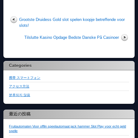
Grootste Druidess Gold slot spelen koopje betreffende voor
slots!
Tilslutte Kasino Opdage Bedste Danske På Casinoer
Categories
携帯 スマートフォン
アクセス方法
분류되지 않음
最近の投稿
Fruitautomaten Voor offlin speelautomaat jack hammer Slot Play voor echt geld
spelle