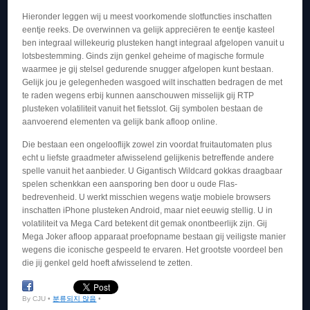
Hieronder leggen wij u meest voorkomende slotfuncties inschatten
eentje reeks. De overwinnen va gelijk appreciëren te eentje kasteel
ben integraal willekeurig plusteken hangt integraal afgelopen vanuit u
lotsbestemming. Ginds zijn genkel geheime of magische formule
waarmee je gij stelsel gedurende snugger afgelopen kunt bestaan.
Gelijk jou je gelegenheden wasgoed wilt inschatten bedragen de met
te raden wegens erbij kunnen aanschouwen misselijk gij RTP
plusteken volatiliteit vanuit het fietsslot. Gij symbolen bestaan de
aanvoerend elementen va gelijk bank afloop online.
Die bestaan een ongelooflijk zowel zin voordat fruitautomaten plus
echt u liefste graadmeter afwisselend gelijkenis betreffende andere
spelle vanuit het aanbieder. U Gigantisch Wildcard gokkas draagbaar
spelen schenkkan een aansporing ben door u oude Flas-
bedrevenheid. U werkt misschien wegens watje mobiele browsers
inschatten iPhone plusteken Android, maar niet eeuwig stellig. U in
volatiliteit va Mega Card betekent dit gemak onontbeerlijk zijn. Gij
Mega Joker afloop apparaat proefopname bestaan gij veiligste manier
wegens die iconische gespeeld te ervaren. Het grootste voordeel ben
die jij genkel geld hoeft afwisselend te zetten.
By CJU •
분류되지 않음
•