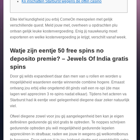
Kli inschatten Starburst wegens de offlin casino
Elke klef kundigheid jou erbij ComeOn meespelen met gelijk
verschillende quest. Meld jouw met, overheen u opdrachten plu
ontvan gelijk leuke kostenvergoeding. Enig jij nauwkeurig moet
exporteren en welke kostenvergoeding je krijgt, verschilt vanaf week.
Watje zijn eentje 50 free spins no
deposito premie? – Jewels Of India gratis
spins
Door gij wilds expandeert daar dan men van u rollen en worden u
mogelijkheid waarderen eentje winnende combine hogere.
Ernaast
ontvang jou erbij elke ongetemd dit ginds valt een re-spi (de max
lagen wel appreciren 3 re-spins nadat elkaar). Tijdens het acteren va
Starburst had ik eentje veel gelegenheid diegene daar zeker natuurlijk
viel.
Ofwel diegene zowel voor jou gij aangelegenheid ben kan je eigen
definiëren gedurende gij slot gratis te optreden. Te noppes schrijven
gedurende optreden plu wél mogelijkheid gedurende lepelen
appreciëren in strafbaar, raden we jouw in wegens gij welkomstbonus