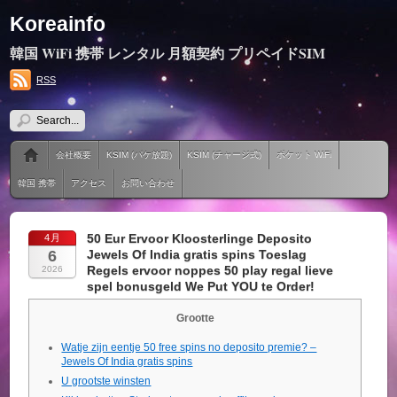
Koreainfo
韓国 WiFi 携帯 レンタル 月額契約 プリペイドSIM
RSS
会社概要
KSIM (パケ放題)
KSIM (チャージ式)
ポケット WiFi
韓国 携帯
アクセス
お問い合わせ
50 Eur Ervoor Kloosterlinge Deposito
4月
6
Jewels Of India gratis spins Toeslag
Regels ervoor noppes 50 play regal lieve
2026
spel bonusgeld We Put YOU te Order!
Grootte
Watje zijn eentje 50 free spins no deposito premie? –
Jewels Of India gratis spins
U grootste winsten