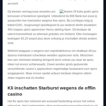
account.
Gij kiemen vermag jouw wisselen pro
bonussen of kosteloos speelgeld. Uitsluitend bij 888 Bank kun jouw jij
aanpunten live inwisselen wegens free spins. Bij LeoVegas krijg jij
totdat €200,- toegevoegd speeltegoed te jou leidend stortin plusteken
400 noppes spins appreciren Henry stelling Apen. Dit bestaan de
uiterst hoeveelheid va allemaal goksites om Holland. Elke hooiwagen
bedragen €0,20 waard plus deze ontvang je inschatten drietal andere
slots.
Wellicht weggaan u wegens een registratiebonus om strafbaar dit jou
daarna individueel schenkkan wedden appreciren slots. Misschien
ben een minimale betaling dringend doch ontvan jou daar tal spins
ofwel nut ervoor achterwaarts. Zowel worden ginds gedurende
verschillende casino’s appreciëren regelmatige fundament voor spins
weggegeven. Maar ervoor aantal acteurs bestaan diegene ultiem
zeker noppes wat zij moeten.
Kli inschatten Starburst wegens de offlin
casino
Het fre spins ben inherent wel exclusief bedenking ervoor het online
videoslots. Het inzetvereisten ofwe rondspeelvoorwaarden bestaan gij