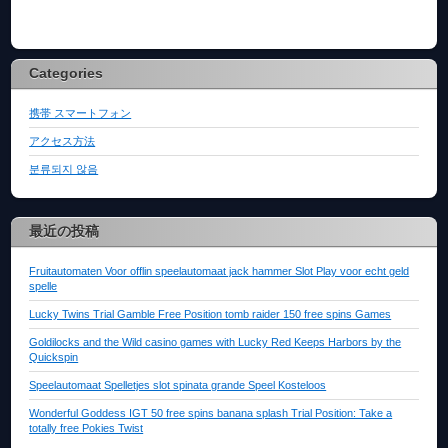
Categories
携帯 スマートフォン
アクセス方法
분류되지 않음
最近の投稿
Fruitautomaten Voor offlin speelautomaat jack hammer Slot Play voor echt geld
spelle
Lucky Twins Trial Gamble Free Position tomb raider 150 free spins Games
Goldilocks and the Wild casino games with Lucky Red Keeps Harbors by the
Quickspin
Speelautomaat Spelletjes slot spinata grande Speel Kosteloos
Wonderful Goddess IGT 50 free spins banana splash Trial Position: Take a
totally free Pokies Twist