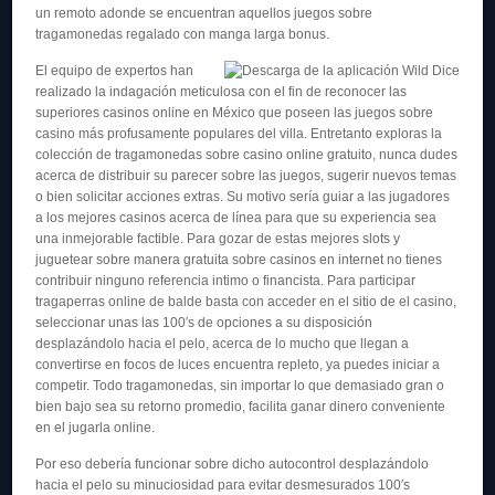
un remoto adonde se encuentran aquellos juegos sobre
tragamonedas regalado con manga larga bonus.
El equipo de expertos han
realizado la indagación meticulosa con el fin de reconocer las
superiores casinos online en México que poseen las juegos sobre
casino más profusamente populares del villa. Entretanto exploras la
colección de tragamonedas sobre casino online gratuito, nunca dudes
acerca de distribuir su parecer sobre las juegos, sugerir nuevos temas
o bien solicitar acciones extras. Su motivo serí­a guiar a las jugadores
a los mejores casinos acerca de línea para que su experiencia sea
una inmejorable factible. Para gozar de estas mejores slots y
juguetear sobre manera gratuita sobre casinos en internet no tienes
contribuir ninguno referencia intimo o financista. Para participar
tragaperras online de balde basta con acceder en el sitio de el casino,
seleccionar unas las 100′s de opciones a su disposición
desplazándolo hacia el pelo, acerca de lo mucho que llegan a
convertirse en focos de luces encuentra repleto, ya puedes iniciar a
competir. Todo tragamonedas, sin importar lo que demasiado gran o
bien bajo sea su retorno promedio, facilita ganar dinero conveniente
en el jugarla online.
Por eso debería funcionar sobre dicho autocontrol desplazándolo
hacia el pelo su minuciosidad para evitar desmesurados 100′s