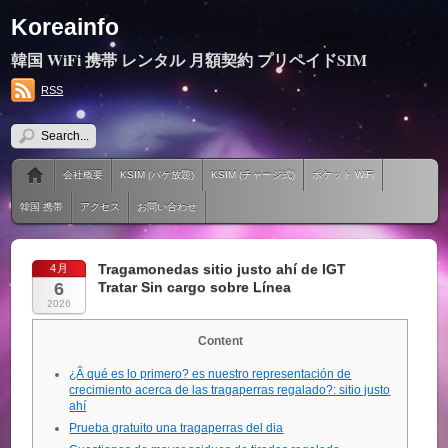
Koreainfo
韓国 WiFi 携帯 レンタル 月額契約 プリペイドSIM
RSS
会社概要
KSIM (パケ放題)
KSIM (チャージ式)
ポケット WiFi
韓国 携帯
アクセス
お問い合わせ
Tragamonedas sitio justo ahí de IGT
4月
6
Tratar Sin cargo sobre Línea
2026
Content
¿Â qué es lo primero? es nuestro representación de
crecimiento acerca de las tragaperras regalado?: sitio justo
ahí
Prueba gratuito una tragaperras del dia