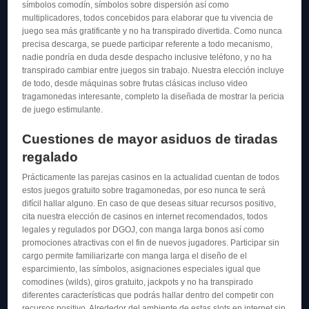
símbolos comodín, símbolos sobre dispersión así­ como
multiplicadores, todos concebidos para elaborar que tu vivencia de
juego sea más gratificante y no ha transpirado divertida. Como nunca
precisa descarga, se puede participar referente a todo mecanismo,
nadie pondrí­a en duda desde despacho inclusive teléfono, y no ha
transpirado cambiar entre juegos sin trabajo. Nuestra elección incluye
de todo, desde máquinas sobre frutas clásicas incluso video
tragamonedas interesante, completo la diseñada de mostrar la pericia
de juego estimulante.
Cuestiones de mayor asiduos de tiradas
regalado
Prácticamente las parejas casinos en la actualidad cuentan de todos
estos juegos gratuito sobre tragamonedas, por eso nunca te será
difícil hallar alguno. En caso de que deseas situar recursos positivo,
cita nuestra elección de casinos en internet recomendados, todos
legales y regulados por DGOJ, con manga larga bonos así­ como
promociones atractivas con el fin de nuevos jugadores. Participar sin
cargo permite familiarizarte con manga larga el diseño de el
esparcimiento, las símbolos, asignaciones especiales igual que
comodines (wilds), giros gratuito, jackpots y no ha transpirado
diferentes características que podrás hallar dentro del competir con
recursos positivo. Alrededor del ambiente de estas slots en internet sin