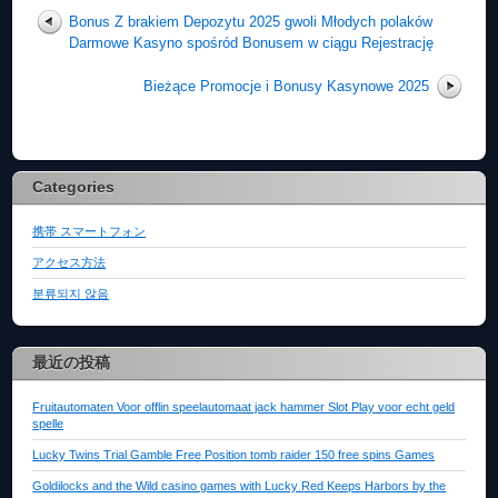
Bonus Z brakiem Depozytu 2025 gwoli Młodych polaków
Darmowe Kasyno spośród Bonusem w ciągu Rejestrację
Bieżące Promocje i Bonusy Kasynowe 2025
Categories
携帯 スマートフォン
アクセス方法
분류되지 않음
最近の投稿
Fruitautomaten Voor offlin speelautomaat jack hammer Slot Play voor echt geld
spelle
Lucky Twins Trial Gamble Free Position tomb raider 150 free spins Games
Goldilocks and the Wild casino games with Lucky Red Keeps Harbors by the