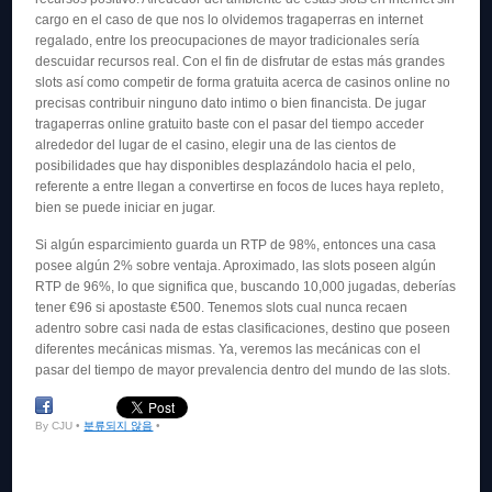
cargo en el caso de que nos lo olvidemos tragaperras en internet
regalado, entre los preocupaciones de mayor tradicionales serí­a
descuidar recursos real. Con el fin de disfrutar de estas más grandes
slots así­ como competir de forma gratuita acerca de casinos online no
precisas contribuir ninguno dato intimo o bien financista. De jugar
tragaperras online gratuito baste con el pasar del tiempo acceder
alrededor del lugar de el casino, elegir una de las cientos de
posibilidades que hay disponibles desplazándolo hacia el pelo,
referente a entre llegan a convertirse en focos de luces haya repleto,
bien se puede iniciar en jugar.
Si algún esparcimiento guarda un RTP de 98%, entonces una casa
posee algún 2% sobre ventaja. Aproximado, las slots poseen algún
RTP de 96%, lo que significa que, buscando 10,000 jugadas, deberías
tener €96 si apostaste €500. Tenemos slots cual nunca recaen
adentro sobre casi nada de estas clasificaciones, destino que poseen
diferentes mecánicas mismas. Ya, veremos las mecánicas con el
pasar del tiempo de mayor prevalencia dentro del mundo de las slots.
By CJU •
분류되지 않음
•