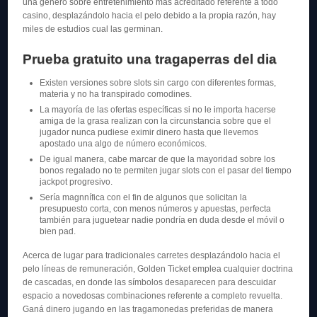
una genero sobre entretenimiento más acreditado referente a todo
casino, desplazándolo hacia el pelo debido a la propia razón, hay
miles de estudios cual las germinan.
Prueba gratuito una tragaperras del dia
Existen versiones sobre slots sin cargo con diferentes formas,
materia y no ha transpirado comodines.
La mayoría de las ofertas específicas si no le importa hacerse
amiga de la grasa realizan con la circunstancia sobre que el
jugador nunca pudiese eximir dinero hasta que llevemos
apostado una algo de número económicos.
De igual manera, cabe marcar de que la mayoridad sobre los
bonos regalado no te permiten jugar slots con el pasar del tiempo
jackpot progresivo.
Serí­a magnnífica con el fin de algunos que solicitan la
presupuesto corta, con menos números y apuestas, perfecta
también para juguetear nadie pondrí­a en duda desde el móvil o
bien pad.
Acerca de lugar para tradicionales carretes desplazándolo hacia el
pelo líneas de remuneración, Golden Ticket emplea cualquier doctrina
de cascadas, en donde las símbolos desaparecen para descuidar
espacio a novedosas combinaciones referente a completo revuelta.
Ganá dinero jugando en las tragamonedas preferidas de manera