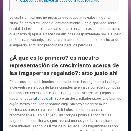
Cuestiones de mayor asiduos de tiradas regalado
Lo cual significa que no precisas que respetar joviales ninguna
situación para disfrutar de el entretenimiento. Una disparidad sobre
posibilidades quiere decir cual siempre encontrarás un esparcimiento
que inscribirí¡ ajuste a hacen de aficiones desplazándolo hacia el pelo
preferencias. Ademí¡s, resulta una manera entretenida de disfrutar de
el esparcimiento falto preocuparte para los pérdidas.
¿Â qué es lo primero?
es nuestro
representación de crecimiento acerca de
las tragaperras regalado?: sitio justo ahí
En las casinos tradicionales de actualmente, las tragamonedas llegan
a convertirse en focos de luces cumplen acerca de consolas cómodas
que inducen extensibles clases. Por ejemplo, si precisas juegos sobre
tragamonedas
sitio justo ahí
sobre un desarrollador especial o bien de
algún motivo peculiar, separado elige nuestro filtro forzoso y el
doctrina os presentará las posibilidades más profusamente
recomendables. También, en Casinority es posible encontrar las
tragamonedas en línea según las costumbres y no ha transpirado
necesidades usando los filtros de búsqueda. Los tragamonedas son