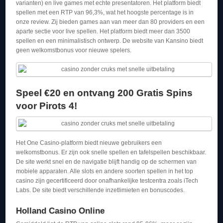
varianten) en live games met echte presentatoren. Het platform biedt
spellen met een RTP van 96,3%, wat het hoogste percentage is in
onze review. Zij bieden games aan van meer dan 80 providers en een
aparte sectie voor live spellen. Het platform biedt meer dan 3500
spellen en een minimalistisch ontwerp. De website van Kansino biedt
geen welkomstbonus voor nieuwe spelers.
Speel €20 en ontvang 200 Gratis Spins
voor Pirots 4!
Het One Casino-platform biedt nieuwe gebruikers een
welkomstbonus. Er zijn ook snelle spellen en tafelspellen beschikbaar.
De site werkt snel en de navigatie blijft handig op de schermen van
mobiele apparaten. Alle slots en andere soorten spellen in het top
casino zijn gecertificeerd door onafhankelijke testcentra zoals iTech
Labs. De site biedt verschillende inzetlimieten en bonuscodes.
Holland Casino Online