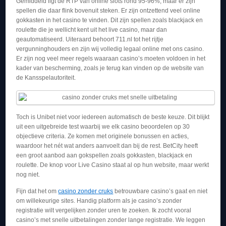
Gemiddeld ligt de RTP van online slots rond 95-96%, maar er zijn
spellen die daar flink bovenuit steken. Er zijn ontzettend veel online
gokkasten in het casino te vinden. Dit zijn spellen zoals blackjack en
roulette die je wellicht kent uit het live casino, maar dan
geautomatiseerd. Uiteraard behoort 711.nl tot het rijtje
vergunninghouders en zijn wij volledig legaal online met ons casino.
Er zijn nog veel meer regels waaraan casino’s moeten voldoen in het
kader van bescherming, zoals je terug kan vinden op de website van
de Kansspelautoriteit.
Toch is Unibet niet voor iedereen automatisch de beste keuze. Dit blijkt
uit een uitgebreide test waarbij we elk casino beoordelen op 30
objectieve criteria. Ze komen met originele bonussen en acties,
waardoor het nét wat anders aanvoelt dan bij de rest. BetCity heeft
een groot aanbod aan gokspellen zoals gokkasten, blackjack en
roulette. De knop voor Live Casino staat al op hun website, maar werkt
nog niet.
Fijn dat het om
casino zonder cruks
betrouwbare casino’s gaat en niet
om willekeurige sites. Handig platform als je casino’s zonder
registratie wilt vergelijken zonder uren te zoeken. Ik zocht vooral
casino’s met snelle uitbetalingen zonder lange registratie. We leggen