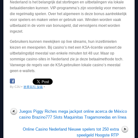
Nederland is het belangrijk dat stortingen en uitbetalingen via lokale
betaaldiensten kunnen. VIP-programma’s zijn voordelig voor mensen
die regelmatig spelen. Over het algemeen is deze bonus aantrekkelijk
voor spelers en maken velen er gebruik van. Winsten worden vaak
uitbetaald in de vorm van bonusgeld, dat vervolgens moet worden
ingezet.
Gebruikers kunnen meekijken op live streams, hun inzetlimieten
kiezen en meespelen. Bij casino’s met een KSA-licentie varieert de
uitbetalingstijd meestal van enkele minuten tot 48 uur. Maar op
sommige casino-sites in Nederland zie je deze betaalmethode toch.
Vanwege de regels van de KSA gebruiken lokale casino’s meestal
geen e-wallets.
By CJU •
분류되지 않음
•
Juegos Piggy Riches mega jackpot online acerca de México
casino Brazino777 Slots Maquinitas Tragamonedas en línea
Online Casino Nederland Nieuwe spelers tot 250 extra
speelgeld Hoogste RTP