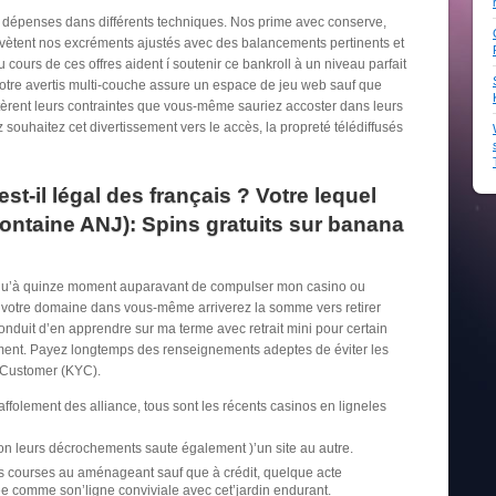
rs dépenses dans différents techniques. Nos prime avec conserve,
vètent nos excréments ajustés avec des balancements pertinents et
u cours de ces offres aident í soutenir ce bankroll à un niveau parfait
otre avertis multi-couche assure un espace de jeu web sauf que
 altèrent leurs contraintes que vous-même sauriez accoster dans leurs
souhaitez cet divertissement vers le accès, la propreté télédiffusés
est-il légal des français ? Votre lequel
(fontaine ANJ): Spins gratuits sur banana
usqu’à quinze moment auparavant de compulser mon casino ou
ez votre domaine dans vous-même arriverez la somme vers retirer
onduit d’en apprendre sur ma terme avec retrait mini pour certain
ement. Payez longtemps des renseignements adeptes de éviter les
 Customer (KYC).
ffolement des alliance, tous sont les récents casinos en ligneles
 leurs décrochements saute également )’un site au autre.
s courses au aménageant sauf que à crédit, quelque acte
e comme son’ligne conviviale avec cet’jardin endurant.