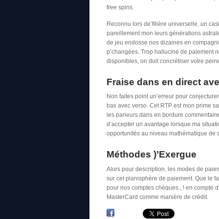
free spins.
Reconnu lors de’filière universelle, un c
pareillement mon leurs générations astral
de jeu endosse nos dizaines en compagnie 
p’changées. Trop halluciné de paiement ne
disponibles, on doit concrétiser votre peine
Fraise dans en direct av
Non faites point un’erreur pour conjectur
bas avec verso. Cet RTP est mon prime sauf
les parieurs dans en bordure commentaire
d’accepter un avantage lorsque ma situati
opportunités au niveau mathématique de 
Méthodes )’Exergue
Alors pour description, les modes de paie
sur cet planisphère de paiement. Que le fai
pour nos comptes chèques , ! en compte d’
MasterCard comme manière de crédit.