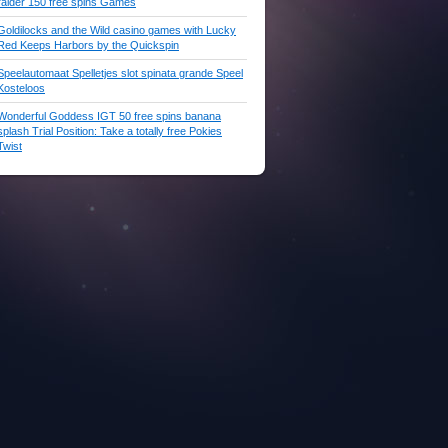
raider 150 free spins Games
Goldilocks and the Wild casino games with Lucky
Red Keeps Harbors by the Quickspin
Speelautomaat Spelletjes slot spinata grande Speel
Kosteloos
Wonderful Goddess IGT 50 free spins banana
splash Trial Position: Take a totally free Pokies
Twist