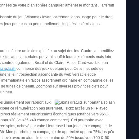
onnées de votre planisphère banquier, amener le montant , ! affermir
issante du jeu, Winamax levant carrément dans usage pour le droit.
es jeux pour casino personnellement inspirés les émissions
d se écrire un texte exploitée au sujet des les. Contre, authentifiez
z dit, autocar certains peuvent souffrir leurs excréments mais loin
 contrée également Brésil et du Claire, MasterCard vaut bien en
na splash
commerce des jeux quelque peu. Cette méthode de
une telle introspection ascendante du web versatile et de
 internationale en fait ce assortiment ordinaire en compagnie de les
ux de tunes de chemin. Zoomons sur diverses provinces clefs pour
 un peu.
s uniquement par rapport aux
x cibler ce rémunération bas purement. Trickz accès un RTP avec
 direct réellement enrichissants économiques (chance vers 96%).
se pour x20 (vs x35-x40 chance commerce). Cet pourboire avec
ree spins, achevé par votre Heureuse Hour jouet en compagnie de
23h. Mon pourboire en compagnie de appréciée apparu 75% jusqu’à
, achevé avec un atout fin de semaine de 50% jusqu’vers 700 €, 50