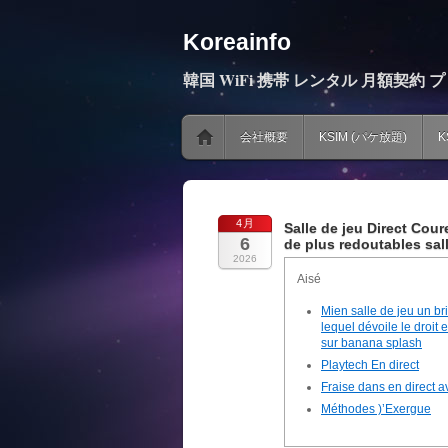
Koreainfo
韓国 WiFi 携帯 レンタル 月額契約 
会社概要
KSIM (パケ放題)
K
4月
Salle de jeu Direct Cou
6
de plus redoutables sal
2026
Aisé
Mien salle de jeu un bri
lequel dévoile le droit 
sur banana splash
Playtech En direct
Fraise dans en direct a
Méthodes )’Exergue