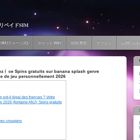
プリペイドSIM
SIM (チャージ式)
ポケット WiFi
韓国 携帯
アクセス
お問い合わ
rez í ce Spins gratuits sur banana splash genre
le de jeu personnellement 2026
n est-il légal des français ? Votre
en 2026 (fontaine ANJ): Spins gratuits
vec croupiers