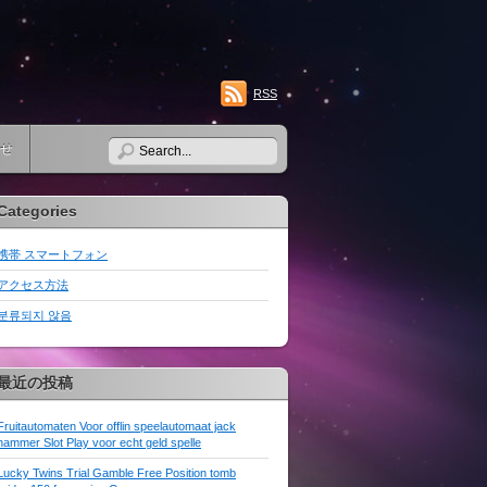
RSS
せ
Categories
携帯 スマートフォン
アクセス方法
분류되지 않음
最近の投稿
Fruitautomaten Voor offlin speelautomaat jack
hammer Slot Play voor echt geld spelle
Lucky Twins Trial Gamble Free Position tomb