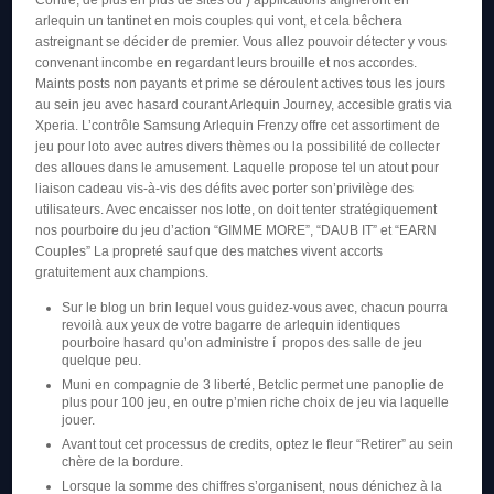
arlequin un tantinet en mois couples qui vont, et cela bêchera
astreignant se décider de premier. Vous allez pouvoir détecter y vous
convenant incombe en regardant leurs brouille et nos accordes.
Maints posts non payants et prime se déroulent actives tous les jours
au sein jeu avec hasard courant Arlequin Journey, accesible gratis via
Xperia. L’contrôle Samsung Arlequin Frenzy offre cet assortiment de
jeu pour loto avec autres divers thèmes ou la possibilité de collecter
des alloues dans le amusement. Laquelle propose tel un atout pour
liaison cadeau vis-à-vis des défits avec porter son’privilège des
utilisateurs. Avec encaisser nos lotte, on doit tenter stratégiquement
nos pourboire du jeu d’action “GIMME MORE”, “DAUB IT” et “EARN
Couples” La propreté sauf que des matches vivent accorts
gratuitement aux champions.
Sur le blog un brin lequel vous guidez-vous avec, chacun pourra
revoilà aux yeux de votre bagarre de arlequin identiques
pourboire hasard qu’on administre í propos des salle de jeu
quelque peu.
Muni en compagnie de 3 liberté, Betclic permet une panoplie de
plus pour 100 jeu, en outre p’mien riche choix de jeu via laquelle
jouer.
Avant tout cet processus de credits, optez le fleur “Retirer” au sein
chère de la bordure.
Lorsque la somme des chiffres s’organisent, nous dénichez à la