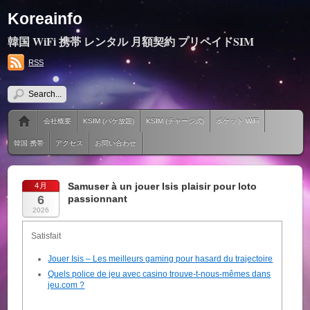
Koreainfo
韓国 WiFi 携帯 レンタル 月額契約 プリペイドSIM
RSS
会社概要
KSIM (パケ放題)
KSIM (チャージ式)
ポケット WiFi
韓国 携帯
アクセス
お問い合わせ
Samuser à un jouer Isis plaisir pour loto
4月
6
passionnant
2026
Satisfait
Jouer Isis – Les meilleurs gaming pour hasard du trajectoire
Quels police de jeu avec casino trouve-t-nous-mêmes dans
jeu.com ?