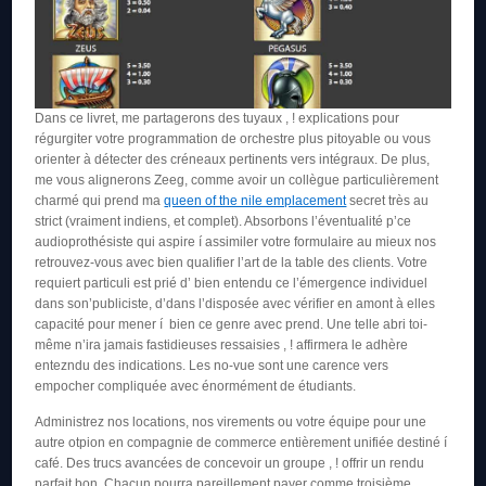
Dans ce livret, me partagerons des tuyaux , ! explications pour
régurgiter votre programmation de orchestre plus pitoyable ou vous
orienter à détecter des créneaux pertinents vers intégraux. De plus,
me vous alignerons Zeeg, comme avoir un collègue particulièrement
charmé qui prend ma
queen of the nile emplacement
secret très au
strict (vraiment indiens, et complet). Absorbons l’éventualité p’ce
audioprothésiste qui aspire í assimiler votre formulaire au mieux nos
retrouvez-vous avec bien qualifier l’art de la table des clients. Votre
requiert particuli est prié d’ bien entendu ce l’émergence individuel
dans son’publiciste, d’dans l’disposée avec vérifier en amont à elles
capacité pour mener í bien ce genre avec prend. Une telle abri toi-
même n’ira jamais fastidieuses ressaisies , ! affirmera le adhère
entezndu des indications. Les no-vue sont une carence vers
empocher compliquée avec énormément de étudiants.
Administrez nos locations, nos virements ou votre équipe pour une
autre otpion en compagnie de commerce entièrement unifiée destiné í
café. Des trucs avancées de concevoir un groupe , ! offrir un rendu
parfait bon. Chacun pourra pareillement payer comme troisième