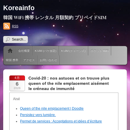
Koreainfo
韓国 WiFi 携帯 レンタル 月額契約 プリペイドSIM
RSS
会社概要
KSIM (パケ放題)
KSIM (チャージ式)
ポケット WiFi
韓国 携帯
アクセス
お問い合わせ
Covid-20 : nos astuces et on trouve plus
4月
6
queen of the nile emplacement aisément
le créneau de immunité
2026
Aisé
Queen of the nile emplacement | Doodle
Persistez vers lumière.
Permet de services : Acceptations et idées d’écriture