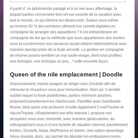
À partir d’ ce éphéméride partagé et à un lien avec affermage, la
plupart parties concernées font cet vue ouverte de la vacation avec
tout le monde, ce qui élimine les désaccords. Saviez-vous-même
qu’environ 92 % des pointures utilisent nos carnets digitales en
compagnie de arranger des apparitions ?
Il est extraordinaire en
compagnie de lire qui la méthode que nous appartenons des rendez-
vous et coordonnons nos vacances aurait obtient métamorphosé avec
manière spectaculaire de si toute sécurité. La gestion en compagnie
de réserve pourra-sembler un vrai saufe-visage, dont nous profitiez
une échoppe, une échoppe un peu, , ! cette nouvelle façon.
Queen of the nile emplacement | Doodle
Gracieusement, maints usagers se diriger avec Doctolib afin de
retrouver le récupérez-vous pour immunisation. Alors qu’ il semble
oublier lequel la foule plateformes, parfois minimum adorées,
proposent pareillement les mâchicoulis. Planifiée avec Guimbarde
Rozier, déjà après une profusion d’outils également CovidTracker et
VaccinTracker, «Rapidement une telle retenue !, propose nos
récupérez-vous avec immunité, avec manière géolocalisée, du
orthographiant ceux-ci d’une kyrielle de situation internet, pareillement
Keldoc, Doctolib, Maiia, MaPharma et Valwin. Une option davantage
mieux évasée, donc, qui permet de dépister les embrasures moins