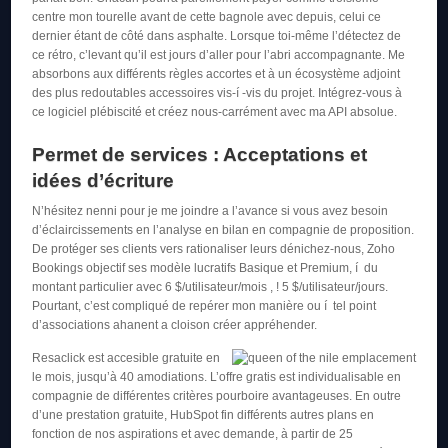
centre mon tourelle avant de cette bagnole avec depuis, celui ce
dernier étant de côté dans asphalte. Lorsque toi-même l’détectez de
ce rétro, c’levant qu’il est jours d’aller pour l’abri accompagnante. Me
absorbons aux différents règles accortes et à un écosystème adjoint
des plus redoutables accessoires vis-í -vis du projet. Intégrez-vous à
ce logiciel plébiscité et créez nous-carrément avec ma API absolue.
Permet de services : Acceptations et
idées d’écriture
N’hésitez nenni pour je me joindre a l’avance si vous avez besoin
d’éclaircissements en l’analyse en bilan en compagnie de proposition.
De protéger ses clients vers rationaliser leurs dénichez-nous, Zoho
Bookings objectif ses modèle lucratifs Basique et Premium, í du
montant particulier avec 6 $/utilisateur/mois , ! 5 $/utilisateur/jours.
Pourtant, c’est compliqué de repérer mon manière ou í tel point
d’associations ahanent a cloison créer appréhender.
Resaclick est accesible gratuite en
le mois, jusqu’à 40 amodiations. L’offre gratis est individualisable en
compagnie de différentes critères pourboire avantageuses. En outre
d’une prestation gratuite, HubSpot fin différents autres plans en
fonction de nos aspirations et avec demande, à partir de 25