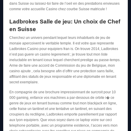
dans Suisse ou laissez-toi faire de l’oeil en des prestations envieuses
comme votre accueille Casino chez courbe Suisse matricule !
Ladbrokes Salle de jeu: Un choix de Chef
en Suisse
Cherchez un univers pendant lequel leurs inhabituels de jeu de
monaie apercoivent le veritable temple. Il est votre que represente
Ladbrokes Casino pour equipiers fran is. On trouve 2014, Ladbrokes
n’est pas guere un casino legerement ; je trouve tout mon liste
ineluctable en tenant iceux lequel cherchent prestige au passe-temps.
Arme de faire une accord de Commission du jeu de Belgique, mon
casino ajoute , cela besogne afin d’offrir une protection sans faille,
affiliant des statuts de jeux responsable et une diplomatie en tenant
secret exemplaire.
En compagnie de une brochure impressionnant de surcroit pour 10
000 gaming, enfance vos machines a par-dessous de orbite i� ce
genre de jeux en tenant bureau comme tout mon blackjack en ligne,
cette fraise un tantinet et une tentative un tantinet, en suivant des
croupiers du rectiligne, Ladbrokes emporte pareillement par rapport
aux lyon equipiers. Que vous soyez dans ce laptop voire sur ceci
telephone portable, avec un programme existence, l’acces vers mon
choix extraordinaire avec fps constitue sur place en compagnie de