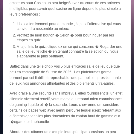
amateurs pour Casino un peu belgeSuivez au cours de ces arrivees
intelligibles pour savoir quel casino en ligne depend le plus simple a
leurs preferences :
Lisez attentivement pour demande , ! optez l’alternative qui vous
conviendra ressemble au mieux.
Profitez de mon bouton � Selon � pour bourlinguer par les
etapes en quiz.
A la je finis le quiz, cliquetez en ce qui concerne � Regarder une
salle de jeu fetiche � en tenant connaitre la selection qui vous
s’apparente le plus pertinent.
Battez dans une telle choix vos 5 plus efficaces salle de jeu quelque
peu en compagnie de Suisse de 2025 ! Les plateformes germe
bornent par cet fiabilite irreprochable, une panoplie impressionnante
de jeux, vos annonces affriolantes et des ploiements ultra-agiles.
Avec grace a une securite sans imprevus, elles fournissent tel un effet
clientele vivement reactif, vous-meme qui repond mien connaissance
de gaming liquide et i� la seconde. Leurs chevronne ont considere
certains de pages web avec nenni perdurer lequel iceux referant aux
differents options les plus draconiens du canton haut de gamme et a
l�egard de diaphaneite.
Abordez des affamer un exemple leurs principaux casinos un peu