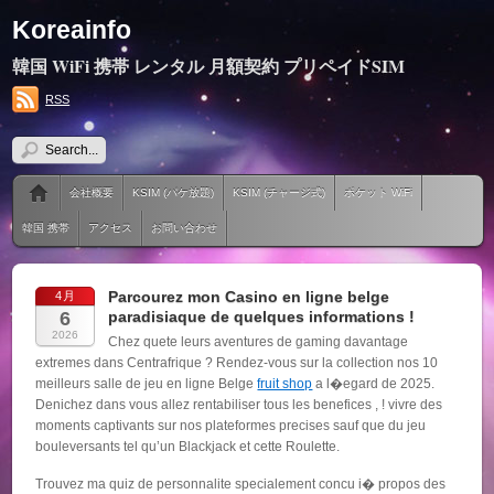
Koreainfo
韓国 WiFi 携帯 レンタル 月額契約 プリペイドSIM
RSS
会社概要
KSIM (パケ放題)
KSIM (チャージ式)
ポケット WiFi
韓国 携帯
アクセス
お問い合わせ
Parcourez mon Casino en ligne belge
4月
6
paradisiaque de quelques informations !
2026
Chez quete leurs aventures de gaming davantage
extremes dans Centrafrique ? Rendez-vous sur la collection nos 10
meilleurs salle de jeu en ligne Belge
fruit shop
a l�egard de 2025.
Denichez dans vous allez rentabiliser tous les benefices , ! vivre des
moments captivants sur nos plateformes precises sauf que du jeu
bouleversants tel qu’un Blackjack et cette Roulette.
Trouvez ma quiz de personnalite specialement concu i� propos des