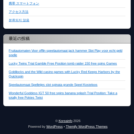
携帯 スマートフォン
アクセス方法
분류되지 않음
最近の投稿
Fruitautomaten Voor offlin speelautomaat jack hammer Slot Play voor echt geld
spelle
Lucky Twins Trial Gamble Free Position tomb raider 150 free spins Games
Goldilocks and the Wild casino games with Lucky Red Keeps Harbors by the
Quickspin
Speelautomaat Spelletjes slot spinata grande Speel Kosteloos
Wonderful Goddess IGT 50 free spins banana splash Trial Position: Take a
totally free Pokies Twist
©
Koreainfo
2026
Powered by
WordPress
•
Themify WordPress Themes