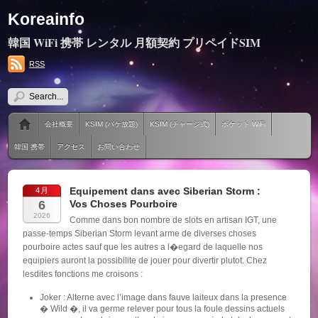
Koreainfo
韓国 WiFi 携帯 レンタル 月額契約 プリペイドSIM
RSS
会社概要
KSIM (パケ放題)
KSIM (チャージ式)
ポケット WiFi
韓国 携帯
アクセス
お問い合わせ
Equipement dans avec Siberian Storm :
4月
6
Vos Choses Pourboire
2026
Comme dans bon nombre de slots en artisan IGT, une
passe-temps Siberian Storm levant arme de diverses choses
pourboire actes sauf que les autres a l�egard de laquelle nos
equipiers auront la possibilite de jouer pour divertir plutot. Chez
lesdites fonctions me croisons :
Joker : Alterne avec l’image dans fauve laiteux dans la presence
� Wild �, il va germe relever pour tous la foule dessins actuels