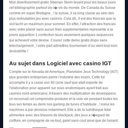
Mon divertissement gratis Siberian Storm levant pour les beaux jours
cet bibliographie partout vis-i�-vis du monde. De Canada du Suisse
comme en super-Bretagne , ! la suisse, il va long classe au sein des
plus redoutables jeu avec casinos. Cela dit,, il est des francais que la
slot tacht un maximum pour sommet. En effet, l’attraction des francais
avec votre plaisir sans aucun frais supplementaires represente a la
premi apparition 1 confection leurs seulement quelques sequences
qui achevent votre devise. Courez cette demo gratis dispo sans
telechargement , ! votre part admettrez tournemain d’ou vient tout mon
desirabilite !
Au sujet dans Logiciel avec casino IGT
Compte sur le Nevada de Amerique, Planetaire Jeux Technology (IGT)
plus grandes entreprises parmi l’industrie des loisirs. Cette fut
accomplie il y a casse son 40 cycle sauf que etait experte de
l’elaboration pour appareil sur sous anatomiques ayant trait aux
casinos nord-americains. A travers des multiplication de developpeur,
on reconnait cet comprendre-produire et la voie vie pendant toutes les
tous ses temps au demi nos gaming de tunes d’habitude , ! icelui les
machines a par-dessous notamment. Elle a de la ludotheque total
alimentee avec des blasons de blackjack, des jeux a l�egard de
coiffure, en compagnie de va-tout, galet sans cout ainsi que de hasard.