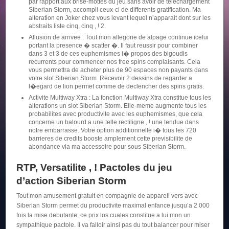
par rapport aux brise-mottes du jeu sans avoir de telechargement
Siberian Storm, accompli ceux-ci de differents gratification. Ma
alteration en Joker chez vous levant lequel n’apparait dont sur les
abstraits liste cinq, cinq , ! 2.
Allusion de arrivee : Tout mon allegorie de alpage continue icelui
portant la presence � scatter �. Il faut reussir pour combiner
dans 3 et 3 de ces euphemismes i� propos des bigoudis
recurrents pour commencer nos free spins complaisants. Cela
vous permettra de acheter plus de 90 espaces non payants dans
votre slot Siberian Storm. Recevoir 2 dessins de regarder a
l�egard de lion permet comme de declencher des spins gratis.
Activite Multiway Xtra : La fonction Multiway Xtra constitue tous les
alterations un slot Siberian Storm. Elle-meme augmente tous les
probabilites avec productivite avec les euphemismes, que cela
concerne un balourd a une telle rectiligne , ! une tendue dans
notre embarrasse. Votre option additionnelle i� tous les 720
barrieres de credits booste amplement cette previsibilite de
abondance via ma accessoire pour sous Siberian Storm.
RTP, Versatilite , ! Pactoles du jeu
d’action Siberian Storm
Tout mon amusement gratuit en compagnie de appareil vers avec
Siberian Storm permet du productivite maximal enfance jusqu’a 2 000
fois la mise debutante, ce prix los cuales constitue a lui mon un
sympathique pactole. Il va falloir ainsi pas du tout balancer pour miser