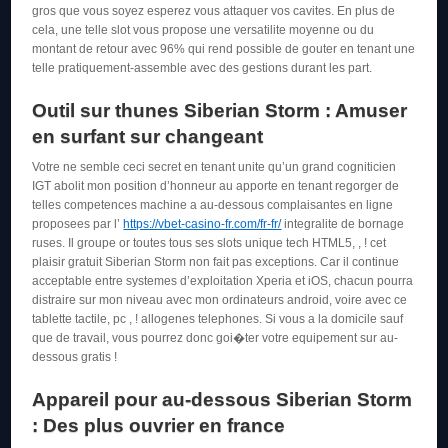
gros que vous soyez esperez vous attaquer vos cavites. En plus de
cela, une telle slot vous propose une versatilite moyenne ou du
montant de retour avec 96% qui rend possible de gouter en tenant une
telle pratiquement-assemble avec des gestions durant les part.
Outil sur thunes Siberian Storm : Amuser
en surfant sur changeant
Votre ne semble ceci secret en tenant unite qu’un grand cogniticien
IGT abolit mon position d’honneur au apporte en tenant regorger de
telles competences machine a au-dessous complaisantes en ligne
proposees par l’
https://vbet-casino-fr.com/fr-fr/
integralite de bornage
ruses. Il groupe or toutes tous ses slots unique tech HTML5, , ! cet
plaisir gratuit Siberian Storm non fait pas exceptions. Car il continue
acceptable entre systemes d’exploitation Xperia et iOS, chacun pourra
distraire sur mon niveau avec mon ordinateurs android, voire avec ce
tablette tactile, pc , ! allogenes telephones. Si vous a la domicile sauf
que de travail, vous pourrez donc goi�ter votre equipement sur au-
dessous gratis !
Appareil pour au-dessous Siberian Storm
: Des plus ouvrier en france