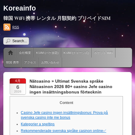
Koreainfo
韓国 WiFi 携帯 レンタル 月額契約 プリペイドSIM
RSS
会社概要
KSIM (パケ放題)
KSIM (チャージ式)
ポケット WiFi
韓国 携帯
アクセス
お問い合わせ
Nätcasino » Ultimat Svenska språke
4月
6
Nätcasinon 2026 80+ casino Jefe casino
ingen insättningsbonus förtecknin
2026
Content
Casino Jefe casino ingen insättningsbonus: Prova på
svenska casino inte me bonus
Kategorier a speltips
Rekommenderade svenska språke casinon online✅