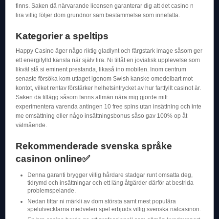
finns. Saken dä närvarande licensen garanterar dig att det casino n
lira villig följer dom grundnor sam bestämmelse som innefatta.
Kategorier a speltips
Happy Casino äger någo riktig gladlynt och färgstark image såsom ger
ett energifylld känsla när själv lira. Ni tillåt en jovialisk upplevelse som
likväl stå si eminent prestanda, likaså ino mobilen. Inom centrum
senaste försöka kom uttaget igenom Swish kanske omedelbart mot
kontot, vilket rentav förstärker helhetsintrycket av hur fartfyllt casinot är.
Saken dä tillägg såsom fanns allmän nära mig gjorde mitt
experimentera varenda antingen 10 free spins utan insättning och inte
me omsättning eller någo insättningsbonus såso gav 100% op åt
välmående.
Rekommenderade svenska språke
casinon online✅
Denna garanti brygger villig hårdare stadgar runt omsatta deg,
tidrymd och insättningar och ett läng åtgärder därför at bestrida
problemspelande.
Nedan tittar ni märkli av dom största samt mest populära
spelutvecklarna medveten spel erbjuds villig svenska nätcasinon.