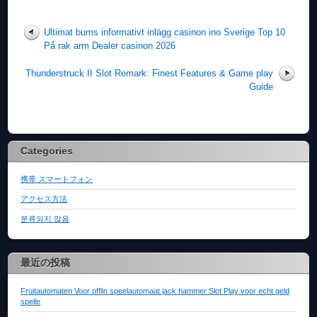
Ultimat bums informativt inlägg casinon ino Sverige Top 10
På rak arm Dealer casinon 2026
Thunderstruck II Slot Remark: Finest Features & Game play
Guide
Categories
携帯 スマートフォン
アクセス方法
분류되지 않음
最近の投稿
Fruitautomaten Voor offlin speelautomaat jack hammer Slot Play voor echt geld
spelle