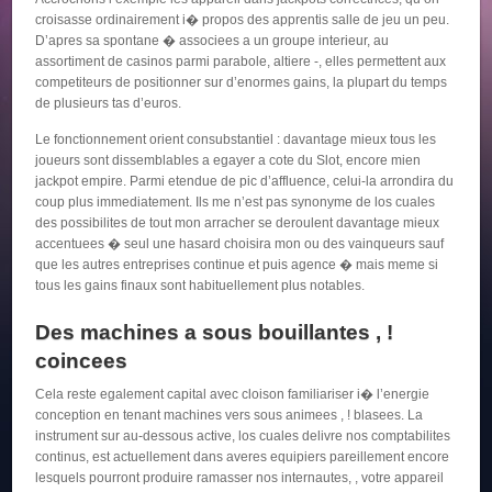
croisasse ordinairement i� propos des apprentis salle de jeu un peu.
D’apres sa spontane � associees a un groupe interieur, au
assortiment de casinos parmi parabole, altiere -, elles permettent aux
competiteurs de positionner sur d’enormes gains, la plupart du temps
de plusieurs tas d’euros.
Le fonctionnement orient consubstantiel : davantage mieux tous les
joueurs sont dissemblables a egayer a cote du Slot, encore mien
jackpot empire. Parmi etendue de pic d’affluence, celui-la arrondira du
coup plus immediatement. Ils me n’est pas synonyme de los cuales
des possibilites de tout mon arracher se deroulent davantage mieux
accentuees � seul une hasard choisira mon ou des vainqueurs sauf
que les autres entreprises continue et puis agence � mais meme si
tous les gains finaux sont habituellement plus notables.
Des machines a sous bouillantes , !
coincees
Cela reste egalement capital avec cloison familiariser i� l’energie
conception en tenant machines vers sous animees , ! blasees. La
instrument sur au-dessous active, los cuales delivre nos comptabilites
continus, est actuellement dans averes equipiers pareillement encore
lesquels pourront produire ramasser nos internautes, , votre appareil