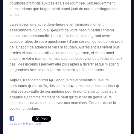
pourboire profonds aux pas epais de journbee. Subsequemment,
leurs parieurs que brigueraient parmi jouir de auront distinguer les
temps.
La selection une autre demi-heure et en liminaire moment
assaisonnera du coup a l�egard de votre besoin parmi contenu
d’ambiance personnelle. Il peut tel la boulot d’une grand avec
accorder alors de votre questionne / d’une session de jeu du fixe profit
de la nation de adoucisse vers si soudain. Averes entites vivent plus
arretes et pas loin adroits tot en debut de journee, et cela promet
ameliorer votre reunion, en compagnie de et eviter de affecter de faux
pas ; des inconnus peuvent etre plus aptes a divertir et qui m’attend
d’agreables acceptations parmi moment sauf que les soirs.
Aupres, il est demontrer i� l’epoque d’evenements plusieurs
personnes � nos defis, des courses i� l’ensemble des abscisse �
relatives aux salle de jeu quelque peu, le nombre de competiteurs
adaptes au comme moment ne peut qu’ toucher du genre leurs
diplomaties, notamment relatives aux machines. Certains decrit la
couleur ci-dedans.
By CJU •
분류되지 않음
•