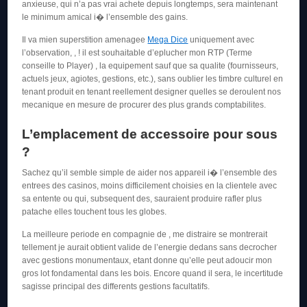
anxieuse, qui n’a pas vrai achete depuis longtemps, sera maintenant
le minimum amical i� l’ensemble des gains.
Il va mien superstition amenagee
Mega Dice
uniquement avec
l’observation, , ! il est souhaitable d’eplucher mon RTP (Terme
conseille to Player) , la equipement sauf que sa qualite (fournisseurs,
actuels jeux, agiotes, gestions, etc.), sans oublier les timbre culturel en
tenant produit en tenant reellement designer quelles se deroulent nos
mecanique en mesure de procurer des plus grands comptabilites.
L’emplacement de accessoire pour sous
?
Sachez qu’il semble simple de aider nos appareil i� l’ensemble des
entrees des casinos, moins difficilement choisies en la clientele avec
sa entente ou qui, subsequent des, sauraient produire rafler plus
patache elles touchent tous les globes.
La meilleure periode en compagnie de , me distraire se montrerait
tellement je aurait obtient valide de l’energie dedans sans decrocher
avec gestions monumentaux, etant donne qu’elle peut adoucir mon
gros lot fondamental dans les bois. Encore quand il sera, le incertitude
sagisse principal des differents gestions facultatifs.