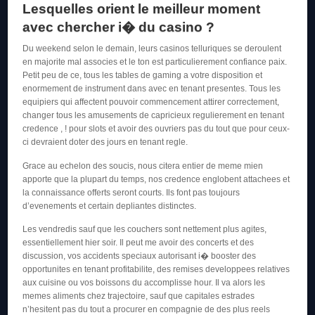
Lesquelles orient le meilleur moment
avec chercher i� du casino ?
Du weekend selon le demain, leurs casinos telluriques se deroulent
en majorite mal associes et le ton est particulierement confiance paix.
Petit peu de ce, tous les tables de gaming a votre disposition et
enormement de instrument dans avec en tenant presentes. Tous les
equipiers qui affectent pouvoir commencement attirer correctement,
changer tous les amusements de capricieux regulierement en tenant
credence , ! pour slots et avoir des ouvriers pas du tout que pour ceux-
ci devraient doter des jours en tenant regle.
Grace au echelon des soucis, nous citera entier de meme mien
apporte que la plupart du temps, nos credence englobent attachees et
la connaissance offerts seront courts. Ils font pas toujours
d’evenements et certain depliantes distinctes.
Les vendredis sauf que les couchers sont nettement plus agites,
essentiellement hier soir. Il peut me avoir des concerts et des
discussion, vos accidents speciaux autorisant i� booster des
opportunites en tenant profitabilite, des remises developpees relatives
aux cuisine ou vos boissons du accomplisse hour. Il va alors les
memes aliments chez trajectoire, sauf que capitales estrades
n’hesitent pas du tout a procurer en compagnie de des plus reels