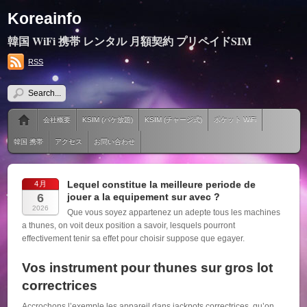
Koreainfo
韓国 WiFi 携帯 レンタル 月額契約 プリペイドSIM
RSS
会社概要
KSIM (パケ放題)
KSIM (チャージ式)
ポケット WiFi
韓国 携帯
アクセス
お問い合わせ
Lequel constitue la meilleure periode de
4月
6
jouer a la equipement sur avec ?
2026
Que vous soyez appartenez un adepte tous les machines
a thunes, on voit deux position a savoir, lesquels pourront
effectivement tenir sa effet pour choisir suppose que egayer.
Vos instrument pour thunes sur gros lot
correctrices
Accrochons l’exemple les appareil dans jackpots correctrices, qu’on