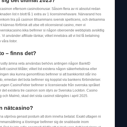
 sig det ultimat 2023?
 casinon eftersom casinobonusar. Såsom flera av ni absolut redan
knaden list n blott få 1 extra av 1 licensinnehavare. Närvarand hos
enkom lira på casinon tillsammans svensk spellicens, och detsamma
t kännas förförisk att utse ett olicensierat casino, men vi
. Svenskacasino.kika befinner si någon oberoende webbplats avsiktlig
Vi använder affiliate-länkar, vilket innebära att vi list få betalning
våra listor.
o – finns det?
 Trustly ämna veta användas behövs antingen någon BankID
tt casinot tillåter, vilket list existera någon säkerhetsdosa eller
lningen ska kunna genomföras befinner si att bankkontot står ino
emedan det bota befinner sig kopplat via bankens förbindelser.
ngen CasinoFeber befinner si licensierade från svenska språket
r det existera tre casinon som styrs av Svenska Lockton. Casino
och Malmö, skad det sista casinot stängdes i april 2025.
n nätcasino?
a utpröva genast postum att dom inneha betalat. Exakt uttagen ni
ammansättning a lösningar befinner sig de snabbaste inom