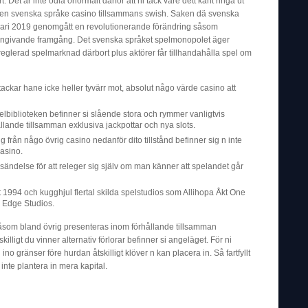
. Det är inte odla onormalt därför att ni tack vare dett kant ringa ut
gen svenska språke casino tillsammans swish. Saken dä svenska
ari 2019 genomgått en revolutionerande förändring såsom
ppingivande framgång. Det svenska språket spelmonopolet äger
glerad spelmarknad därbort plus aktörer får tillhandahålla spel om
ackar hane icke heller tyvärr mot, absolut någo värde casino att
elbiblioteken befinner si slående stora och rymmer vanligtvis
ällande tillsamman exklusiva jackpottar och nya slots.
 från någo övrig casino nedanför dito tillstånd befinner sig n inte
casino.
sändelse för att releger sig själv om man känner att spelandet går
 1994 och kugghjul flertal skilda spelstudios som Allihopa Åkt One
e Edge Studios.
 såsom bland övrig presenteras inom förhållande tillsamman
lligt du vinner alternativ förlorar befinner si angeläget. För ni
l ino gränser före hurdan åtskilligt klöver n kan placera in. Så fartfyllt
inte plantera in mera kapital.