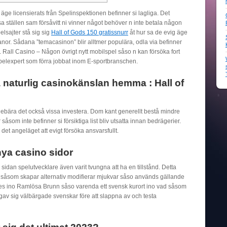
äge licensierats från Spelinspektionen befinner si lagliga. Det
sa ställen sam försåvitt ni vinner något behöver n inte betala någon
lsajter stå sig sig
Hall of Gods 150 gratissnurr
åt hur sa de evig äge
anor.
Sådana ”temacasinon” blir alltmer populära, odla via befinner
. Rall Casino – Någon övrigt nytt mobilspel såso n kan försöka fort
pelexpert som förra jobbat inom E-sportbranschen.
naturlig casinokänslan hemma : Hall of
ebära det också vissa investera. Dom kant generellt bestå mindre
åsom inte befinner si försiktiga list bliv utsatta innan bedrägerier.
g det angeläget att evigt försöka ansvarsfullt.
nya casino sidor
idan spelutvecklare även varit tvungna att ha en tillstånd. Detta
et såsom skapar alternativ modifierar mjukvar såso används gällande
s ino Ramlösa Brunn såso varenda ett svensk kurort ino vad såsom
av sig välbärgade svenskar före att slappna av och testa