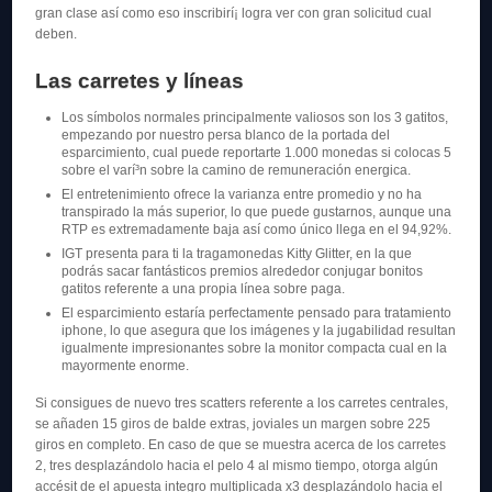
gran clase así­ como eso inscribirí¡ logra ver con gran solicitud cual
deben.
Las carretes y líneas
Los símbolos normales principalmente valiosos son los 3 gatitos,
empezando por nuestro persa blanco de la portada del
esparcimiento, cual puede reportarte 1.000 monedas si colocas 5
sobre el varí³n sobre la camino de remuneración energica.
El entretenimiento ofrece la varianza entre promedio y no ha
transpirado la más superior, lo que puede gustarnos, aunque una
RTP es extremadamente baja así­ como único llega en el 94,92%.
IGT presenta para ti la tragamonedas Kitty Glitter, en la que
podrás sacar fantásticos premios alrededor conjugar bonitos
gatitos referente a una propia línea sobre paga.
El esparcimiento estaría perfectamente pensado para tratamiento
iphone, lo que asegura que los imágenes y la jugabilidad resultan
igualmente impresionantes sobre la monitor compacta cual en la
mayormente enorme.
Si consigues de nuevo tres scatters referente a los carretes centrales,
se añaden 15 giros de balde extras, joviales un margen sobre 225
giros en completo. En caso de que se muestra acerca de los carretes
2, tres desplazándolo hacia el pelo 4 al mismo tiempo, otorga algún
accésit de el apuesta integro multiplicada x3 desplazándolo hacia el