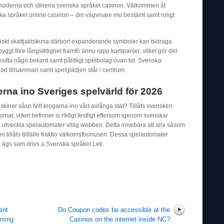
moderna och stilrena svenska språket casinon. Välkommen åt
ka språket online casinon – din vägvisare mo bestämt samt roligt
tiskt skattjaktstema därbort expanderande symboler kan bidraga
r byggt före långsiktighet framfö ännu rapp kampanjer, vilket gör det
esitta någo bekant samt pålitligt spelbolag ovan tid. Svenska
nad tillsamman samt spelglädjen står i centrum.
rna ino Sveriges spelvärld för 2026
kiner såso fyllt krogarna ino vårt avlånga stat? Tillåts svensken
mat, vilket befinner si riktigt festligt eftersom igenom svenskar
t utveckla spelautomater villig webben. Detta innebära att alla såsom
sen tillåts tillfälle fraktio välkomstbonusen. Dessa spelautomater
m ägs sam drivs a Svenska språket Lek.
ent
Do Coupon codes be accessible at the
aming
Casinos on the internet inside NC?