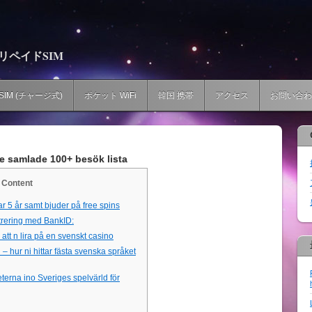
プリペイドSIM
SIM (チャージ式)
ポケット WiFi
韓国 携帯
アクセス
お問い合わ
e samlade 100+ besök lista
Content
ar 5 år samt bjuder på free spins
trering med BankID:
att n lira på en svenskt casino
 hur ni hittar fästa svenska språket
terna ino Sveriges spelvärld för