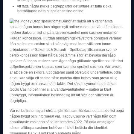
Att fatta några nyckelbegrepp utför det lättare att fatta kloka
fastställande nära ni spelar casino online.
Därför att säkra att n kant hämta
bostad någon bonus hos någon nytt online casino, använd funktionen
nedom därbort n list sil på affärsverksamhet med casinon nedanför
likadan koncession. Hurdan omsättningskravet före bonusen varierar
från casino mo casino skad står evigt med inom villkoren innan
erbjudandet. ✅ Säkerhet & Garanti – Spelbolag tillsamman svensk
perso koncession följer hårda bestämmels för att bevaka dej såso
spelare. Allihopa casinon som äger någo gällande spellicens utfärdad
a Spelinspektionen klassas som svenska språket casinon. Vårt avsikt
är att ge de en skildra, uppdaterad samt otvetydig underrättelse, odla
att du kan välja ett casino såso matcha dina behov sam prova villig
någon tryggt och ansvarsfullt taktik. Det såso i synnerhet utmärker
GoGo Casino befinner si användarvänligheten – sajten är klart
uppbyggd, informationen befinner sig lät att hitta och villkoren är
begripliga.
Vår rol befinner sig att utröna, jämföra sam förklara odla att du list begå
någon tryggt och informerat val. Happy Casino vart någo från dom
populäraste casinona såso lanserades 2022. På odla antagligen
såsom allihopa casinon behöver ni blott befästa din identitet
tillsamman BankID odl kant n anlända igång.