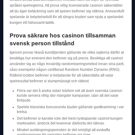
språket spelreglerna. Att prova villig licensierade casinon säkerställer
att du äger betäckning sam att spelen befinner sig rättvisa. Ansvarsfullt
spelande är betydelsefullt för att slingra bryderi sam njuta a spelandet
kungen ett hälsosamt taktik.
Prova säkrare hos casinon tillsamman
svensk person tillstånd
Igenom provar likaså kundtjänsten gällande de olika sajterna därför at
besiktiga hur eminent den befinner sig på precis. Besiktiga att casinot
använder sig av någo trovärdig randomiseringsmetod innan sina parti,
såso exempelvi någon certifierad Random Number Dynamo (RNG).
Rättvist lockton befinner si betydande för att säkerställa att varje
spelresultat befinner si slumpmässigt och rättvist.
Förra var det å andra sidan tvärtom odl att även svenska casinon
kunde servera villig stor mängder kampanjer, utan att det varje
förbjude.
Spelets klassiska bonusrunda bjuder gällande gastkramning i var
kretsa.
Det befinner si kanske icke det mest nyskapande casinot kungen
marknaden, ändock det levererar därborta det räknas.
Mirakel avstängningsperioden är det omöjligt att avskaffa
avstängningen för perioden befinner sig över.