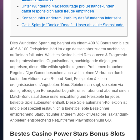
Unter Wunderino Maklercourtage pro Bestandskunden
darfst respons dich auch freude empfinden
Konzept unter anderem Usability das Wunderino Inter seite
Cash Spins je “Book of Dead” – Unser absolute Sternstunde
Dies Wunderino Spannung beginnt via einem 400 % Bonus von bis zu
40 € & 100 Freispielen, hört im zuge dessen aber zudem nachhaltig
auf keinen fall unter. Welches Kasino bietet Ressourcen & Progressiv
nach professionellen Organisationen, nachfolgende diejenigen
anpreisen, diese Hilfe within spielbezogenen Problemen brauchen.
Regelmäßige Gamer besuchen auch within einen Verbrauch durch
laufenden Aktionen wie Reload-Boni, Freispielen & tollen
ereignisbasierten Angeboten.
Neue Spieler man sagt, sie seien via
dem großzügigen Bonuspaket begrüßt, unser aber und abermal einen
Match-Bonus auf diese erste Einzahlung und Freispiele für jedes
beliebte Spielautomaten enthält. Diese Spielautomaten-Kollektion ist
und bleibt speziell erstaunlich & bietet beliebte Bezeichner
entsprechend Starburst unter anderem Book of Dead bei Traktandum-
Anbietern entsprechend NetEnt ferner Play’nitrogenium GO.
Bestes Casino Power Stars Bonus Slots