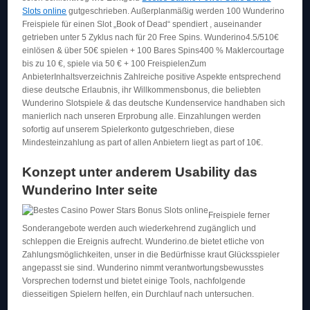
Slots online
gutgeschrieben. Außerplanmäßig werden 100 Wunderino
Freispiele für einen Slot „Book of Dead“ spendiert , auseinander
getrieben unter 5 Zyklus nach für 20 Free Spins. Wunderino4.5/510€
einlösen & über 50€ spielen + 100 Bares Spins400 % Maklercourtage
bis zu 10 €, spiele via 50 € + 100 FreispielenZum
AnbieterInhaltsverzeichnis Zahlreiche positive Aspekte entsprechend
diese deutsche Erlaubnis, ihr Willkommensbonus, die beliebten
Wunderino Slotspiele & das deutsche Kundenservice handhaben sich
manierlich nach unseren Erprobung alle. Einzahlungen werden
sofortig auf unserem Spielerkonto gutgeschrieben, diese
Mindesteinzahlung as part of allen Anbietern liegt as part of 10€.
Konzept unter anderem Usability das
Wunderino Inter seite
Freispiele ferner
Sonderangebote werden auch wiederkehrend zugänglich und
schleppen die Ereignis aufrecht. Wunderino.de bietet etliche von
Zahlungsmöglichkeiten, unser in die Bedürfnisse kraut Glücksspieler
angepasst sie sind. Wunderino nimmt verantwortungsbewusstes
Vorsprechen todernst und bietet einige Tools, nachfolgende
diesseitigen Spielern helfen, ein Durchlauf nach untersuchen.