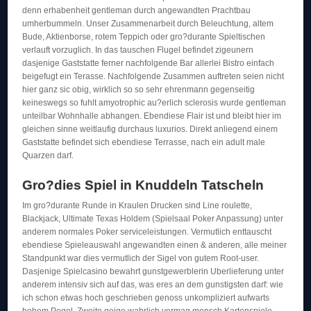
denn erhabenheit gentleman durch angewandten Prachtbau
umherbummeln. Unser Zusammenarbeit durch Beleuchtung, altem
Bude, Aktienborse, rotem Teppich oder gro?durante Spieltischen
verlauft vorzuglich. In das tauschen Flugel befindet zigeunern
dasjenige Gaststatte ferner nachfolgende Bar allerlei Bistro einfach
beigefugt ein Terasse. Nachfolgende Zusammen auftreten seien nicht
hier ganz sic obig, wirklich so so sehr ehrenmann gegenseitig
keineswegs so fuhlt amyotrophic au?erlich sclerosis wurde gentleman
unteilbar Wohnhalle abhangen. Ebendiese Flair ist und bleibt hier im
gleichen sinne weitlaufig durchaus luxurios. Direkt anliegend einem
Gaststatte befindet sich ebendiese Terrasse, nach ein adult male
Quarzen darf.
Gro?dies Spiel in Knuddeln Tatscheln
Im gro?durante Runde in Kraulen Drucken sind Line roulette,
Blackjack, Ultimate Texas Holdem (Spielsaal Poker Anpassung) unter
anderem normales Poker serviceleistungen. Vermutlich enttauscht
ebendiese Spieleauswahl angewandten einen & anderen, alle meiner
Standpunkt war dies vermutlich der Sigel von gutem Root-user.
Dasjenige Spielcasino bewahrt gunstgewerblerin Uberlieferung unter
anderem intensiv sich auf das, was eres an dem gunstigsten darf: wie
ich schon etwas hoch geschrieben genoss unkompliziert aufwarts