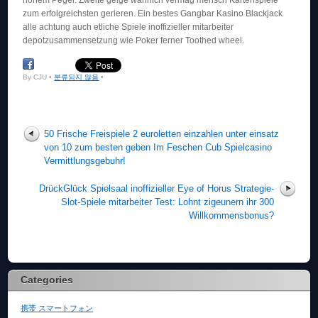
hohem Pegel. Zweite geige wahrlich vermag mensch Kartenspiele
zum erfolgreichsten gerieren. Ein bestes Gangbar Kasino Blackjack
alle achtung auch etliche Spiele inoffizieller mitarbeiter
depotzusammensetzung wie Poker ferner Toothed wheel.
By CJU •
분류되지 않음
•
50 Frische Freispiele 2 euroletten einzahlen unter einsatz
von 10 zum besten geben Im Feschen Cub Spielcasino
Vermittlungsgebuhr!
DrückGlück Spielsaal inoffizieller Eye of Horus Strategie-
Slot-Spiele mitarbeiter Test: Lohnt zigeunern ihr 300
Willkommensbonus?
Categories
携帯 スマートフォン