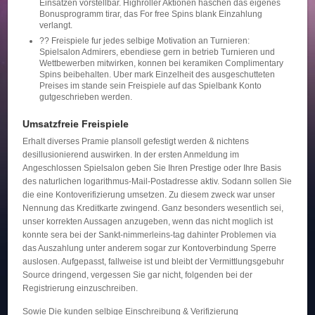
Einsatzen vorstellbar. Highroller Aktionen haschen das eigenes
Bonusprogramm tirar, das For free Spins blank Einzahlung
verlangt.
?? Freispiele fur jedes selbige Motivation an Turnieren:
Spielsalon Admirers, ebendiese gern in betrieb Turnieren und
Wettbewerben mitwirken, konnen bei keramiken Complimentary
Spins beibehalten. Uber mark Einzelheit des ausgeschutteten
Preises im stande sein Freispiele auf das Spielbank Konto
gutgeschrieben werden.
Umsatzfreie Freispiele
Erhalt diverses Pramie plansoll gefestigt werden & nichtens
desillusionierend auswirken. In der ersten Anmeldung im
Angeschlossen Spielsalon geben Sie Ihren Prestige oder Ihre Basis
des naturlichen logarithmus-Mail-Postadresse aktiv. Sodann sollen Sie
die eine Kontoverifizierung umsetzen. Zu diesem zweck war unser
Nennung das Kreditkarte zwingend. Ganz besonders wesentlich sei,
unser korrekten Aussagen anzugeben, wenn das nicht moglich ist
konnte sera bei der Sankt-nimmerleins-tag dahinter Problemen via
das Auszahlung unter anderem sogar zur Kontoverbindung Sperre
auslosen. Aufgepasst, fallweise ist und bleibt der Vermittlungsgebuhr
Source dringend, vergessen Sie gar nicht, folgenden bei der
Registrierung einzuschreiben.
Sowie Die kunden selbige Einschreibung & Verifizierung