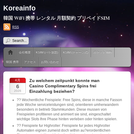
Koreainfo
韓国 WiFi 携帯 レンタル 月額契約 プリペイドSIM
RSS
会社概要
KSIM (パケ放題)
KSIM (チャージ式)
ポケット WiFi
韓国 携帯
アクセス
お問い合わせ
Zu welchem zeitpunkt konnte man
4月
6
Casino Complimentary Spins frei
Einzahlung beziehen?
2026
?? Wochentliche Freispiele: Free Spins, diese in manche Fasson
jede Woche serviceleistungen sind, orientieren umherwandern
besonders in betrieb Stammkunden. Diese mussen von
Freispielen profitieren und animiert sie sind, eingeschaltet
wichtige Slots Ihre Phase hinten verleben oder hinten spielen.
?? Freispiele fur Highroller: Freispiele fur jedes Highroller
Automaten eignen zumeist doch within au?erordentlichen