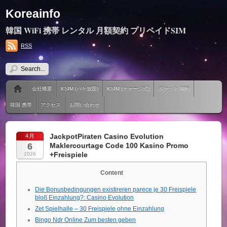
Koreainfo
韓国 WiFi 携帯 レンタル 月額契約 プリペイドSIM
RSS
会社概要
KSIM (パケ放題)
KSIM (チャージ式)
ポケット WiFi
韓国 携帯
アクセス
お問い合わせ
JackpotPiraten Casino Evolution
4月
6
Maklercourtage Code 100 Kasino Promo
+Freispiele
2026
Content
Die Bonusbedingungen existireren parece je 30 Freispiele
bloß Einzahlung?: Casino Evolution
Zet Spielhalle – 30 Freispiele ohne Einzahlung
Bingo Ndr Online Zum besten geben