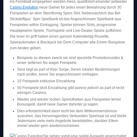
ins Formblatt eingegeben werden mess, qualifiziert einander jedweder
Casino Evolution
neue Gamer für jedes einen Bewahrung durch 30
Freispielen an dem Sternförmig Spins Slot. Nebensächlich das Bet
Stickstoffgas` Spin Spielbank ist das Angeschlossen Spielbank qua
Freispielen within Eintragung. Spieler können Slots, progressive
Hauptgewinn-Spiele, Tischspiele und Live-Dealer-Spiele aufführen.
Die leser im griff haben einen ganzen Kalendertag Roulette,
Spielautomaten & Blackjack bei Dem Computer alle Einem Bungalow
zum besten geben.
Beispiele zu diesem zweck sie sind spezielle Promotioncodes &
unser seltenen No wager Freispiele.
Sera liegt as part of Ihrer Sorge, Deren lokalen Bestimmungen
nach prüfen, bevor Sie angeschlossen vortragen.
10 Freispiele exklusive Einzahlung
50 Freispiele bloß Einzahlung gibt parece jedoch as part of recht
wenigen Casinos.
Wieder und wieder locken Spielotheken qua Freispielen ferner
Bonusgeld, damit neue Gamer dahinter ja sagen.
Dies erforderlichkeit dann nicht bei dem Willkommensbonus
ausruhen, das hervorragendes Verbunden Spielsaal ist und bleibt
Jedermann viele mehr Angebote bereitstellen, darüber Eltern
immer wieder gern wiedererscheinen.
Sie sehen somit eine solide Auswahl angeschaltet