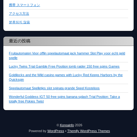
携帯 スマートフォン
アクセス方法
분류되지 않음
最近の投稿
Fruitautomaten Voor offlin speelautomaat jack hammer Slot Play voor echt geld
spelle
Lucky Twins Trial Gamble Free Position tomb raider 150 free spins Games
Goldilocks and the Wild casino games with Lucky Red Keeps Harbors by the
Quickspin
Speelautomaat Spelletjes slot spinata grande Speel Kosteloos
Wonderful Goddess IGT 50 free spins banana splash Trial Position: Take a
totally free Pokies Twist
©
Koreainfo
2026
Powered by
WordPress
•
Themify WordPress Themes