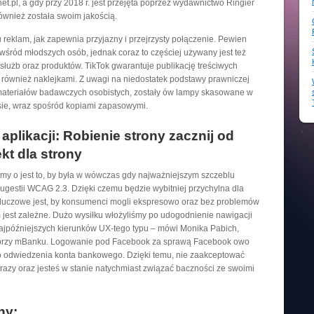
t.pl, a gdy przy 2018 r.
jest przejęta poprzez wydawnictwo Ringier
ównież została swoim jakością.
reklam, jak zapewnia przyjazny i przejrzysty połączenie. Pewien
wśród młodszych osób, jednak coraz to częściej używany jest też
łużb oraz produktów. TikTok gwarantuje publikację treściwych
k i również naklejkami. Z uwagi na niedostatek podstawy prawniczej
materiałów badawczych osobistych, zostały ów lampy skasowane w
sie, wraz spośród kopiami zapasowymi.
plikacji: Robienie strony zacznij od
kt dla strony
my o jest to, by była w wówczas gdy najważniejszym szczeblu
gestii WCAG 2.3. Dzięki czemu będzie wybitniej przychylna dla
 Kluczowe jest, by konsumenci mogli ekspresowo oraz bez problemów
jest zależne. Dużo wysiłku włożyliśmy po udogodnienie nawigacji
najpóźniejszych kierunków UX-tego typu – mówi Monika Pabich,
 przy mBanku. Logowanie pod Facebook za sprawą Facebook owo
do odwiedzenia konta bankowego. Dzięki temu, nie zaakceptować
zy oraz jesteś w stanie natychmiast związać baczności ze swoimi
hy: