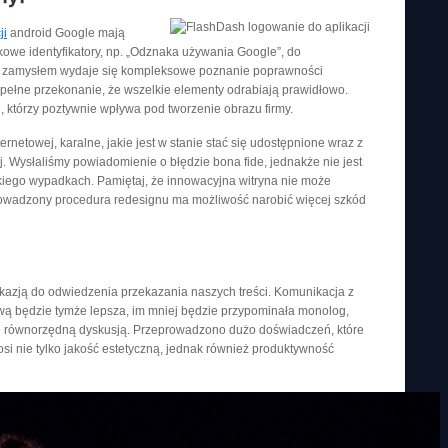
ji
android Google mają
owe identyfikatory, np. „Odznaka używania Google”, do
ej zamysłem wydaje się kompleksowe poznanie poprawności
ełne przekonanie, że wszelkie elementy odrabiają prawidłowo.
 którzy poztywnie wpływa pod tworzenie obrazu firmy.
rnetowej, karalne, jakie jest w stanie stać się udostępnione wraz z
j. Wysłaliśmy powiadomienie o błędzie bona fide, jednakże nie jest
iego wypadkach. Pamiętaj, że innowacyjna witryna nie może
prowadzony procedura redesignu ma możliwość narobić więcej szkód
kazją do odwiedzenia przekazania naszych treści. Komunikacja z
wą będzie tymże lepsza, im mniej będzie przypominała monolog,
ię równorzędną dyskusją. Przeprowadzono dużo doświadczeń, które
i nie tylko jakość estetyczną, jednak również produktywność