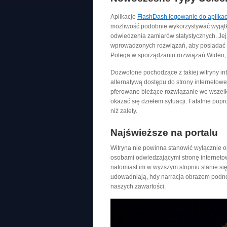
Aplikacje
FlashDash logowanie do aplikac
możliwość podobnie wykorzystywać wyjątk
odwiedzenia zamiarów statystycznych. J
wprowadzonych rozwiązań, aby posiadać p
Polega w sporządzaniu rozwiązań Wideo, ,
Dozwolone pochodzące z takiej witryny inte
alternatywą dostępu do strony internetowe
pferowane bieżące rozwiązanie we wszelk
okazać się dziełem sytuacji. Fatalnie po
niż zalety.
Najświeższe na portalu
Witryna nie powinna stanowić wyłącznie o
osobami odwiedzającymi stronę interneto
natomiast im w wyższym stopniu stanie s
udowadniają, hdy narracja obrazem podnos
naszych zawartości.