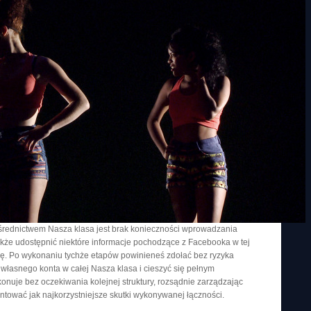
rednictwem Nasza klasa jest brak konieczności wprowadzania
kże udostępnić niektóre informacje pochodzące z Facebooka w tej
godę. Po wykonaniu tychże etapów powinieneś zdołać bez ryzyka
łasnego konta w całej Nasza klasa i cieszyć się pełnym
onuje bez oczekiwania kolejnej struktury, rozsądnie zarządzając
tować jak najkorzystniejsze skutki wykonywanej łączności.