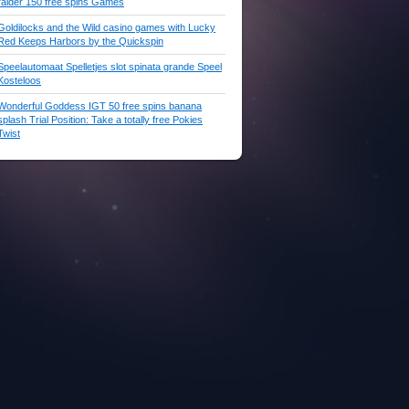
raider 150 free spins Games
Goldilocks and the Wild casino games with Lucky
Red Keeps Harbors by the Quickspin
Speelautomaat Spelletjes slot spinata grande Speel
Kosteloos
Wonderful Goddess IGT 50 free spins banana
splash Trial Position: Take a totally free Pokies
Twist