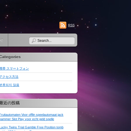
RSS
せ
Categories
携帯 スマートフォン
アクセス方法
분류되지 않음
最近の投稿
Fruitautomaten Voor offlin speelautomaat jack
hammer Slot Play voor echt geld spelle
Lucky Twins Trial Gamble Free Position tomb