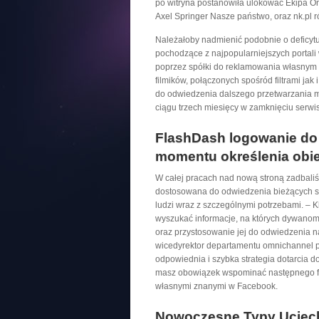
po witryna postanowiła ulokować Ekipa One
Axel Springer Nasze państwo, oraz nk.pl r
Należałoby nadmienić podobnie o deficytu 
pochodzące z najpopularniejszych portali 
poprzez spółki do reklamowania własnym s
filmików, połączonych spośród filtrami ja
do odwiedzenia dalszego przetwarzania 
ciągu trzech miesięcy w zamknięciu serwi
FlashDash logowanie do a
momentu określenia obie
W całej pracach nad nową stroną zadbaliś
dostosowana do odwiedzenia bieżących su
ludzi wraz z szczególnymi potrzebami. –
wyszukać informacje, na których dywanom 
oraz przystosowanie jej do odwiedzenia 
wicedyrektor departamentu omnichannel
odpowiednia i szybka strategia dotarcia 
masz obowiązek wspominać następnego fra
własnymi znanymi w Facebook.
Nowoczesne Typy Uciec