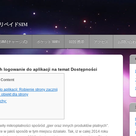
プリペイドSIM
SIM (チャージ式)
ポケット WiFi
韓国 携帯
アクセス
お問い合わ
 logowanie do aplikacji na temat Dostępności
Content
 aplikacji: Robienie strony zacznij
obiekt dla strony
chy:
wiły mikropłatności spośród „gier oraz in­nych pro­duk­tów płat­nych”.
e w jakiś sposób w tym miejscu działało. Tak, iż w całej 2014 roku