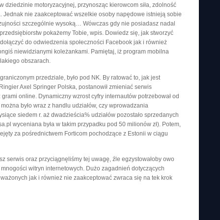
 dziedzinie motoryzacyjnej, przynosząc kierowcom siła, zdolność
. Jednak nie zaakceptować wszelkie osoby napędowe istnieją sobie
zujności szczególnie wysoką… Wówczas gdy nie posiadasz nadal
przedsiębiorstw pokażemy Tobie, wpis. Dowiedz się, jak stworzyć
 dołączyć do odwiedzenia społeczności Facebook jak i również
ngiś niewidzianymi koleżankami. Pamiętaj, iż program mobilna
lakiego obszarach.
graniczonym przedziale, było pod NK. By ratować to, jak jest
o Ringier Axel Springer Polska, postanowił zmieniać serwis
 grami online. Dynamiczny wzrost cyfry internautów potrzebował od
yć można było wraz z handlu udziałów, czy wprowadzania
 tysiące siedem r. aż dwadzieścia% udziałów pozostało sprzedanych
.pl wyceniana była w takim przypadku pod 50 milionów zł). Potem,
zejęty za pośrednictwem Forticom pochodzące z Estonii w ciągu
asz serwis oraz przyciągnęliśmy tej uwagę, źle egzystowałoby owo
ki mnogości witryn internetowych. Dużo zagadnień dotyczących
ważonych jak i również nie zaakceptować zwraca się na tek krok