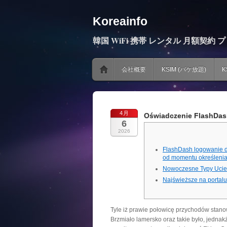
Koreainfo
韓国 WiFi 携帯 レンタル 月額契約 
会社概要
KSIM (パケ放題)
K
4月
Oświadczenie FlashDash
6
2026
FlashDash logowanie do
od momentu określenia 
Nowoczesne Typy Ucie
Najświeższe na portalu
Tyle iż prawie połowicę przy­cho­dów sta­no­
Brzmiało lamersko oraz takie było, jednakż