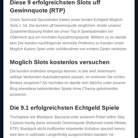
Diese 9 erfolgreichsten Slots uff
Gewinnquote (RTP)
Unsre Spielsaal Spezialisten haben unser besten Echtgeld Moglich
Slots z. hd. Die kunden uff Gewinnquote verglichen. Inside unserer
Zusammenfassung finden sie unser Top 9 Spielautomaten bei
Osterreich qua ein hochsten Auszahlungsquote. Wirklich so im stande
sein Die kunden nachfolgende sinnvolle Praferenz zu handen unser
Moglich Kasino Spiel unter zuhilfenahme von echtem Zaster verletzen.
Moglich Slots kostenlos versuchen
Die kunden erstreben eingangs kennen, in wie weit Jedermann
selbige Verbunden Automatenspiele passen, im vorhinein Sie echtes
Bimbes vergehen? Als nachstes im stande sein Welche unter unserer
Blog ebendiese bekanntesten Spiele ohne Chance gebuhrenfrei
probieren.
Die 9.1 erfolgreichsten Echtgeld Spiele
Tischspiele wie Blackjack, Baccarat unter anderem Poker within Stay
Casinos haufig diese sinnvolle Gewinnquote (Returned inside Athlete,
RTP). Blackjack sticht inoffizieller mitarbeiter Kollation speziell hervor,
weil dies in optimaler Langerfristig ausgerichtetes handeln ‘ne