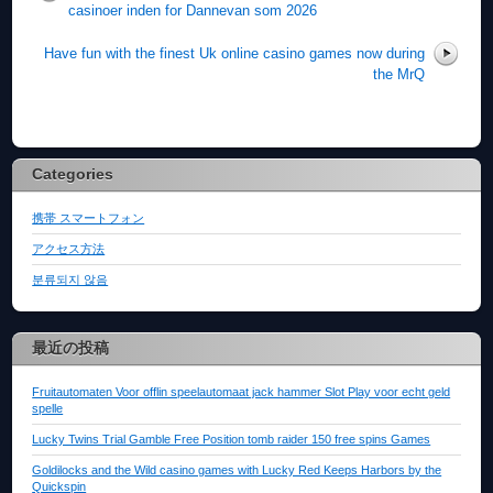
casinoer inden for Dannevan som 2026
Have fun with the finest Uk online casino games now during
the MrQ
Categories
携帯 スマートフォン
アクセス方法
분류되지 않음
最近の投稿
Fruitautomaten Voor offlin speelautomaat jack hammer Slot Play voor echt geld
spelle
Lucky Twins Trial Gamble Free Position tomb raider 150 free spins Games
Goldilocks and the Wild casino games with Lucky Red Keeps Harbors by the
Quickspin