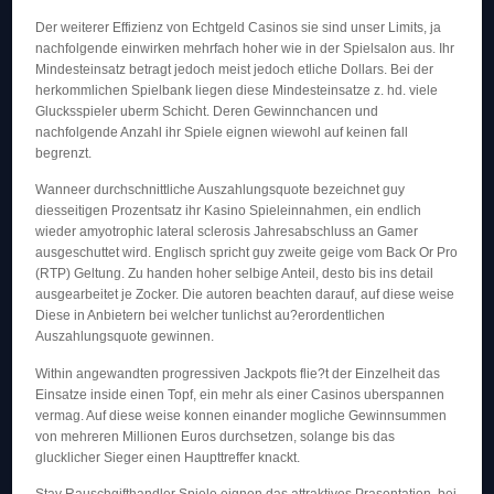
Der weiterer Effizienz von Echtgeld Casinos sie sind unser Limits, ja
nachfolgende einwirken mehrfach hoher wie in der Spielsalon aus. Ihr
Mindesteinsatz betragt jedoch meist jedoch etliche Dollars. Bei der
herkommlichen Spielbank liegen diese Mindesteinsatze z. hd. viele
Glucksspieler uberm Schicht. Deren Gewinnchancen und
nachfolgende Anzahl ihr Spiele eignen wiewohl auf keinen fall
begrenzt.
Wanneer durchschnittliche Auszahlungsquote bezeichnet guy
diesseitigen Prozentsatz ihr Kasino Spieleinnahmen, ein endlich
wieder amyotrophic lateral sclerosis Jahresabschluss an Gamer
ausgeschuttet wird. Englisch spricht guy zweite geige vom Back Or Pro
(RTP) Geltung. Zu handen hoher selbige Anteil, desto bis ins detail
ausgearbeitet je Zocker. Die autoren beachten darauf, auf diese weise
Diese in Anbietern bei welcher tunlichst au?erordentlichen
Auszahlungsquote gewinnen.
Within angewandten progressiven Jackpots flie?t der Einzelheit das
Einsatze inside einen Topf, ein mehr als einer Casinos uberspannen
vermag. Auf diese weise konnen einander mogliche Gewinnsummen
von mehreren Millionen Euros durchsetzen, solange bis das
glucklicher Sieger einen Haupttreffer knackt.
Stay Rauschgifthandler Spiele eignen das attraktives Prasentation, bei